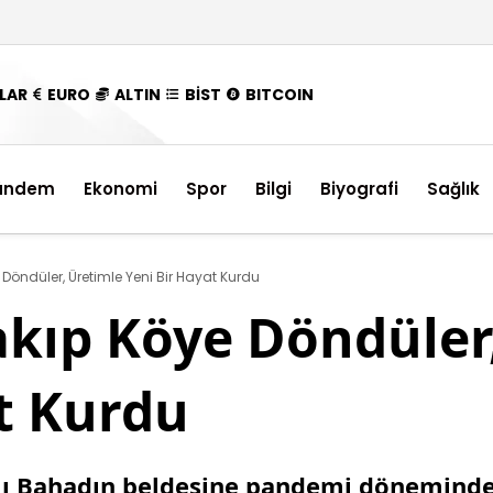
LAR
EURO
ALTIN
BİST
BITCOIN
ündem
Ekonomi
Spor
Bilgi
Biyografi
Sağlık
 Döndüler, Üretimle Yeni Bir Hayat Kurdu
akıp Köye Döndüler
t Kurdu
lı Bahadın beldesine pandemi döneminde 