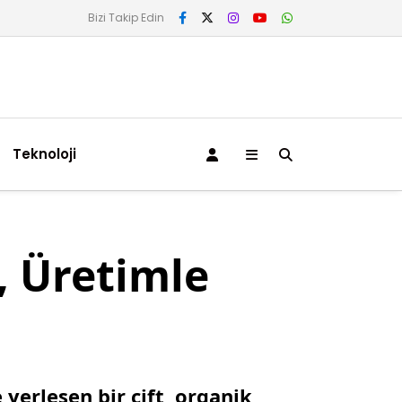
Bizi Takip Edin
Teknoloji
, Üretimle
yerleşen bir çift, organik