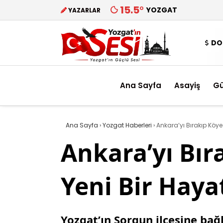
15.5
°
YOZGAT
YAZARLAR
DO
Ana Sayfa
Asayiş
G
Ana Sayfa
›
Yozgat Haberleri
›
Ankara’yı Bırakıp Köye
Ankara’yı Bır
Yeni Bir Haya
Yozgat’ın Sorgun ilçesine bağ