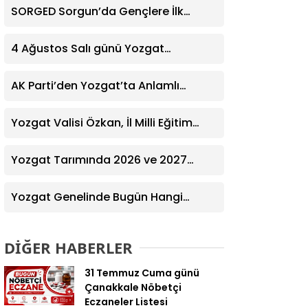
SORGED Sorgun’da Gençlere İlk
Yardım Eğitimi Verildi
4 Ağustos Salı günü Yozgat
Genelinde Nöbetçi Eczaneler: 14
Eczane
AK Parti’den Yozgat’ta Anlamlı
Ziyaret! Kazım Emiroğlu Şimşek
Dernek Üyeleriyle Buluştu
Yozgat Valisi Özkan, İl Milli Eğitim
Müdürü Türk’ü Ziyaret Etti
Yozgat Tarımında 2026 ve 2027
Hedefleri Belirlendi
Yozgat Genelinde Bugün Hangi
Eczaneler Nöbetçi? | Güncel Bilgiler
Geldi
DİĞER HABERLER
31 Temmuz Cuma günü
Çanakkale Nöbetçi
Eczaneler Listesi