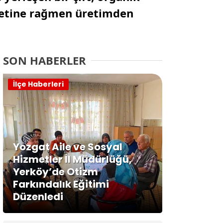
laketine rağmen üretimden
SON HABERLER
İlçe Haberleri
Yozgat Aile ve Sosyal
Hizmetler İl Müdürlüğü,
Yerköy’de Otizm
Farkındalık Eğitimi
Düzenledi