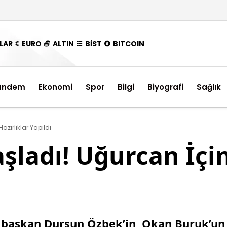
LAR
EURO
ALTIN
BİST
BITCOIN
ündem
Ekonomi
Spor
Bilgi
Biyografi
Sağlık
azırlıklar Yapıldı
şladı! Uğurcan İçin
n başkan Dursun Özbek’in, Okan Buruk’un