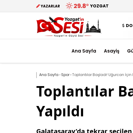
29.8
°
YOZGAT
YAZARLAR
DO
Ana Sayfa
Asayiş
G
Ana Sayfa
›
Spor
›
Toplantılar Başladı! Uğurcan İçin H
Toplantılar Ba
Yapıldı
Galatasaray’da tekrar seçile