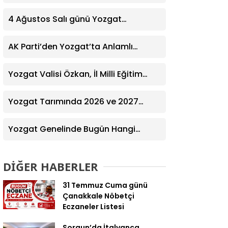
Yardım Eğitimi Verildi
4 Ağustos Salı günü Yozgat
Genelinde Nöbetçi Eczaneler: 14
Eczane
AK Parti’den Yozgat’ta Anlamlı
Ziyaret! Kazım Emiroğlu Şimşek
Dernek Üyeleriyle Buluştu
Yozgat Valisi Özkan, İl Milli Eğitim
Müdürü Türk’ü Ziyaret Etti
Yozgat Tarımında 2026 ve 2027
Hedefleri Belirlendi
Yozgat Genelinde Bugün Hangi
Eczaneler Nöbetçi? | Güncel Bilgiler
Geldi
DİĞER HABERLER
31 Temmuz Cuma günü
Çanakkale Nöbetçi
Eczaneler Listesi
Sorgun’da İtalyanca