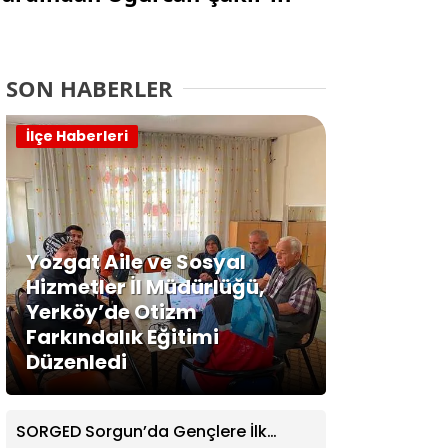
SON HABERLER
İlçe Haberleri
Yozgat Aile ve Sosyal
Hizmetler İl Müdürlüğü,
Yerköy’de Otizm
Farkındalık Eğitimi
Düzenledi
SORGED Sorgun’da Gençlere İlk