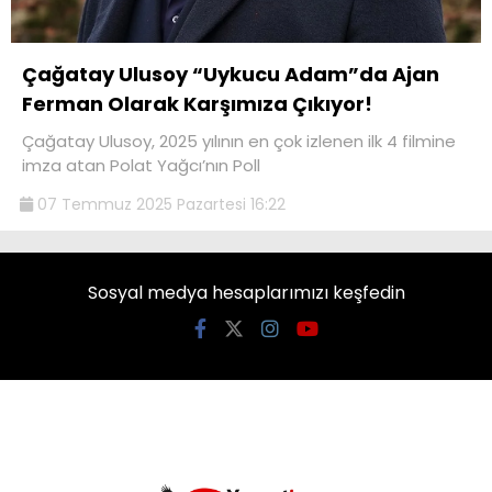
Çağatay Ulusoy “Uykucu Adam”da Ajan
Ferman Olarak Karşımıza Çıkıyor!
Çağatay Ulusoy, 2025 yılının en çok izlenen ilk 4 filmine
imza atan Polat Yağcı’nın Poll
07 Temmuz 2025 Pazartesi 16:22
Sosyal medya hesaplarımızı keşfedin