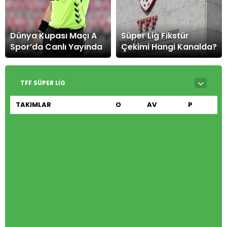
Dünya Kupası Maçı A
Süper Lig Fikstür
Spor’da Canlı Yayında
Çekimi Hangi Kanalda?
TFF SÜPER LIG
TAKIMLAR
O
AV
P