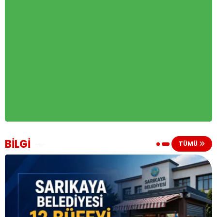
BİLGİ
TÜMÜ