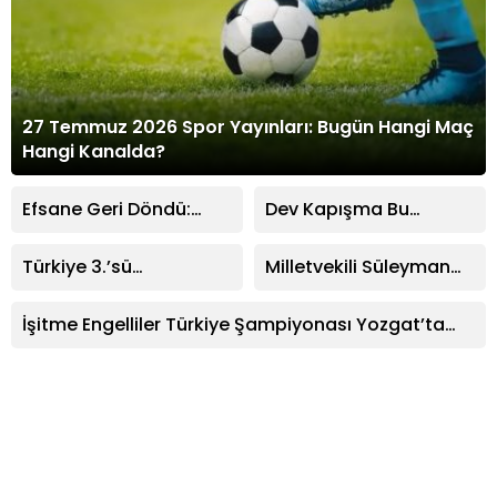
27 Temmuz 2026 Spor Yayınları: Bugün Hangi Maç
Hangi Kanalda?
Efsane Geri Döndü:
Dev Kapışma Bu
Daniel Pancu
Akşam: PSG ve Arsenal
Beşiktaş’ta!
Münih Yolunda!
Türkiye 3.’sü
Milletvekili Süleyman
Yozgat’tan! Betül
Şahan: “Yozgat Şehir
Zehra Karadavut’tan
Stadyumu Yükseliyor”
İşitme Engelliler Türkiye Şampiyonası Yozgat’ta
Büyük Başarı
Başladı