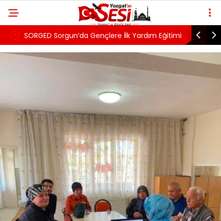
üğü,
SORGED Sorgun’da Gençlere İlk Yardım Eğitimi
4 Ağusto
ledi
Verildi
Eczaneler