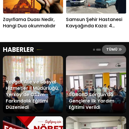
Zayıflama Duası Nedir,
Samsun Şehir Hastanesi
Hangi Dua okunmalıdır
Kavşağında Kaza: 4
Yaralı
HABERLER
TÜMÜ
Yozgat Aile ve Sosyal
Hizmetler İl Müdürlüğü,
Yerköy’de Otizm
SORGED Sorgun’da
Farkındalık Eğitimi
Gençlere İlk Yardım
Düzenledi
Eğitimi Verildi