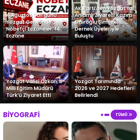
AK Parti’den Yozgat’ta
4 Ağustos Salı günü
Anlamlı Ziyaret! Kazım
Yozgat Genelinde
Emiroğlu Şimşek
Nöbetçi Eczaneler: 14
Dernek Üyeleriyle
Eczane
Buluştu
Yozgat Valisi Özkan, İl
Yozgat Tarımında
Milli Eğitim Müdürü
2026 ve 2027 Hedefleri
Türk’ü Ziyaret Etti
Belirlendi
BİYOGRAFİ
TÜMÜ