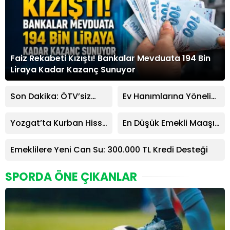
Faiz Rekabeti Kızıştı! Bankalar Mevduata 194 Bin
Liraya Kadar Kazanç Sunuyor
Son Dakika: ÖTV’siz
Ev Hanımlarına Yönelik
Araç Alımında Kritik
Emeklilik Planının
Değişiklik! Engelliler İçin
Detayları Netleşiyor
Yozgat’ta Kurban Hisse
En Düşük Emekli Maaşı
Yeni Kural ve Yükselen
Fiyatları Belli Oldu! İşte
ve Bayram İkramiyesi
Limitler
Fiyatlar
Asgari Ücret Seviyesine
Emeklilere Yeni Can Su: 300.000 TL Kredi Desteği
Yükseltiliyor
SPORDA ÖNE ÇIKANLAR