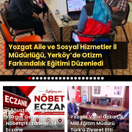
Yozgat Aile ve Sosyal Hizmetler İl
Müdürlüğü, Yerköy’de Otizm
Farkındalık Eğitimi Düzenledi
1
2
3
4
5
6
7
8
9
10
11
12
13
14
15
16
17
18
19
20
4 Ağustos Salı günü
Yozgat Genelinde
Yozgat Valisi Özkan, İl
Nöbetçi Eczaneler: 14
Milli Eğitim Müdürü
Eczane
Türk’ü Ziyaret Etti