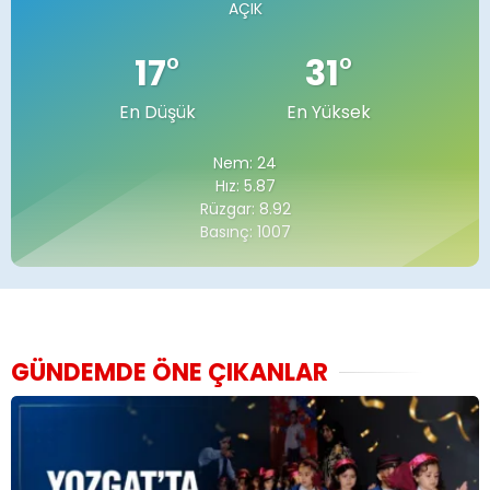
AÇIK
17
°
31
°
En Düşük
En Yüksek
Nem: 24
Hız: 5.87
Rüzgar: 8.92
Basınç: 1007
GÜNDEMDE ÖNE ÇIKANLAR