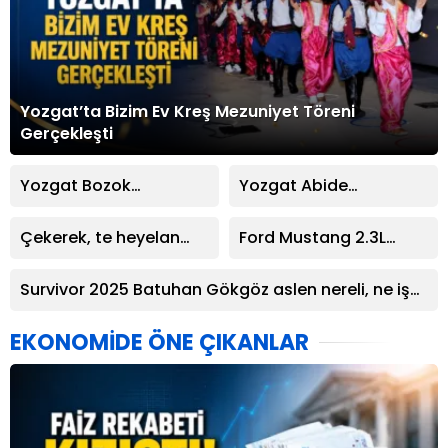
Yozgat’ta Bizim Ev Kreş Mezuniyet Töreni
Gerçekleşti
Yozgat Bozok
Yozgat Abide
Üniversitesi Rektörü
İşhanı’nda Yangın
Prof. Dr. Evren Yaşar,
Paniği: Maddi Hasar
Çekerek, te heyelan
Ford Mustang 2.3L
2030’a Doğru
Meydana Geldi
meydana geldi
EcoBoost: Kronik
Yükseköğretim Vizyonu
Sorunları ve Sık
Survivor 2025 Batuhan Gökgöz aslen nereli, ne iş
Toplantısına Katıldı
Karşılaşılan Arızaları
yapıyor? Elendi mi, sağlık durumu nasıl?
EKONOMİDE ÖNE ÇIKANLAR