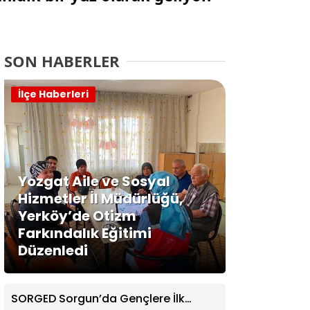
SON HABERLER
İlçe Haberleri
Yozgat Aile ve Sosyal
Hizmetler İl Müdürlüğü,
Yerköy’de Otizm
Farkındalık Eğitimi
Düzenledi
SORGED Sorgun’da Gençlere İlk