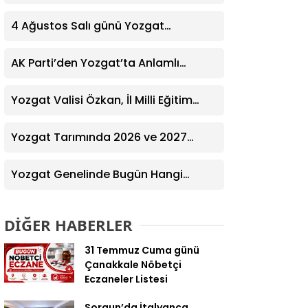
Yardım Eğitimi Verildi
4 Ağustos Salı günü Yozgat
Genelinde Nöbetçi Eczaneler: 14
Eczane
AK Parti’den Yozgat’ta Anlamlı
Ziyaret! Kazım Emiroğlu Şimşek
Dernek Üyeleriyle Buluştu
Yozgat Valisi Özkan, İl Milli Eğitim
Müdürü Türk’ü Ziyaret Etti
Yozgat Tarımında 2026 ve 2027
Hedefleri Belirlendi
Yozgat Genelinde Bugün Hangi
Eczaneler Nöbetçi? | Güncel Bilgiler
Geldi
DİĞER HABERLER
31 Temmuz Cuma günü
Çanakkale Nöbetçi
Eczaneler Listesi
Sorgun’da İtalyanca