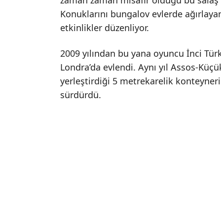
zaman zaman misafir olduğu bu salaş k
Konuklarını bungalov evlerde ağırlayan 
etkinlikler düzenliyor.
2009 yılından bu yana oyuncu İnci Türka
Londra’da evlendi. Aynı yıl Assos-Küçü
yerleştirdiği 5 metrekarelik konteyneri
sürdürdü.