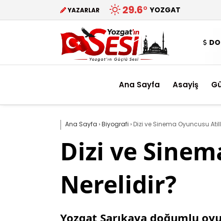
29.6
°
YOZGAT
YAZARLAR
DO
Ana Sayfa
Asayiş
G
Ana Sayfa
›
Biyografi
›
Dizi ve Sinema Oyuncusu Atill
Dizi ve Sinem
Nerelidir?
Yozgat Sarıkaya doğumlu oyun