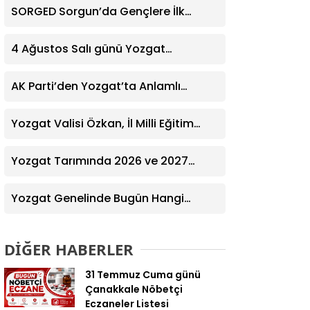
SORGED Sorgun’da Gençlere İlk
Yardım Eğitimi Verildi
4 Ağustos Salı günü Yozgat
Genelinde Nöbetçi Eczaneler: 14
Eczane
AK Parti’den Yozgat’ta Anlamlı
Ziyaret! Kazım Emiroğlu Şimşek
Dernek Üyeleriyle Buluştu
Yozgat Valisi Özkan, İl Milli Eğitim
Müdürü Türk’ü Ziyaret Etti
Yozgat Tarımında 2026 ve 2027
Hedefleri Belirlendi
Yozgat Genelinde Bugün Hangi
Eczaneler Nöbetçi? | Güncel Bilgiler
Geldi
DİĞER HABERLER
31 Temmuz Cuma günü
Çanakkale Nöbetçi
Eczaneler Listesi