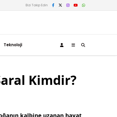
Bizi Takip Edin
Teknoloji
Saral Kimdir?
doğanın kalbine uzanan hayat