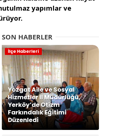
 unutulmaz yapımlar ve
ürüyor.
SON HABERLER
İlçe Haberleri
Yozgat Aile ve Sosyal
Hizmetler İl Müdürlüğü,
Yerköy’de Otizm
Farkındalık Eğitimi
Düzenledi