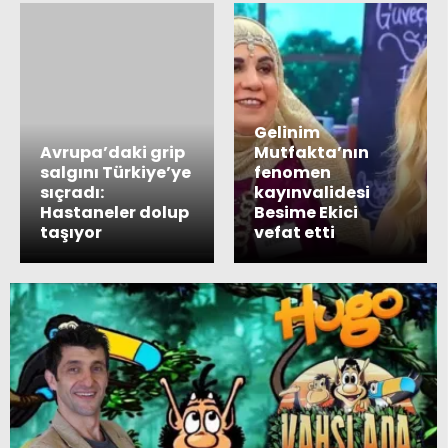
Gelinim
Avrupa’daki grip
Mutfakta’nın
salgını Türkiye’ye
fenomen
sıçradı:
kayınvalidesi
Hastaneler dolup
Besime Ekici
taşıyor
vefat etti