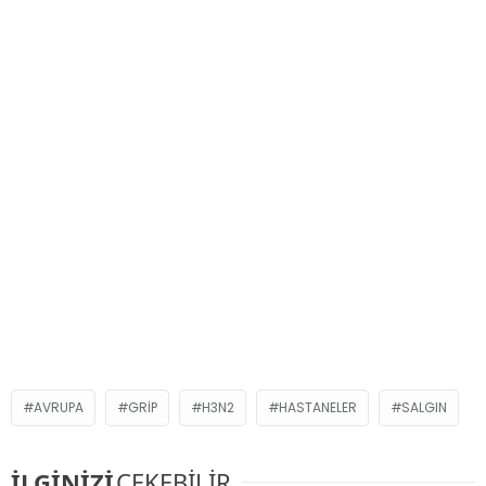
AVRUPA
GRIP
H3N2
HASTANELER
SALGIN
İLGİNİZİ
ÇEKEBİLİR