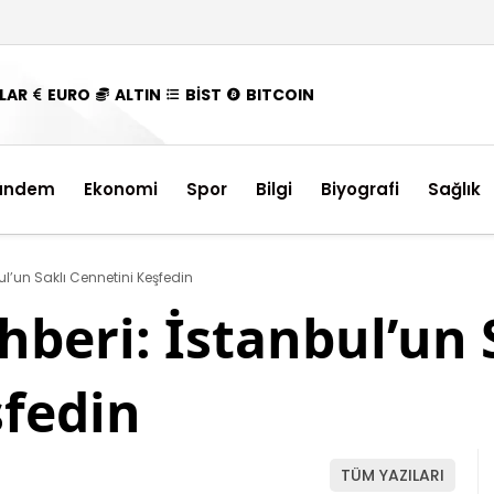
LAR
EURO
ALTIN
BİST
BITCOIN
ündem
Ekonomi
Spor
Bilgi
Biyografi
Sağlık
l’un Saklı Cennetini Keşfedin
eri: İstanbul’un 
şfedin
TÜM YAZILARI