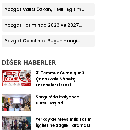
Ziyaret! Kazım Emiroğlu Şimşek
Dernek Üyeleriyle Buluştu
Yozgat Valisi Özkan, İl Milli Eğitim
Müdürü Türk’ü Ziyaret Etti
Yozgat Tarımında 2026 ve 2027
Hedefleri Belirlendi
Yozgat Genelinde Bugün Hangi
Eczaneler Nöbetçi? | Güncel Bilgiler
Geldi
DİĞER HABERLER
31 Temmuz Cuma günü
Çanakkale Nöbetçi
Eczaneler Listesi
Sorgun’da İtalyanca
Kursu Başladı
Yerköy’de Mevsimlik Tarım
İşçilerine Sağlık Taraması