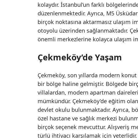
kolaydır. İstanbul’un farklı bölgeleri
düzenlenmektedir. Ayrıca, M5 Üsküdar
birçok noktasına aktarmasız ulaşım im
otoyolu üzerinden sağlanmaktadır. Çe
önemli merkezlerine kolayca ulaşım i
Çekmeköy’de Yaşam
Çekmeköy, son yıllarda modern konut pr
bir bölge haline gelmiştir. Bölgede bi
villalardan, modern apartman dairele
mümkündür. Çekmeköy’de eğitim olanakl
devlet okulu bulunmaktadır. Ayrıca, böl
özel hastane ve sağlık merkezi bulunm
birçok seçenek mevcuttur. Alışveriş me
türlü ihtiyacı karşılamak için yeterlidi