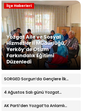
İlçe Haberleri
Yozgat Aile ve Sosyal
Hizmetler İl Müdürlüğü,
Yerköy’de Otizm
Farkındalık Eğitimi
Düzenledi
SORGED Sorgun’da Gençlere İlk
Yardım Eğitimi Verildi
4 Ağustos Salı günü Yozgat
Genelinde Nöbetçi Eczaneler: 14
Eczane
AK Parti’den Yozgat’ta Anlamlı