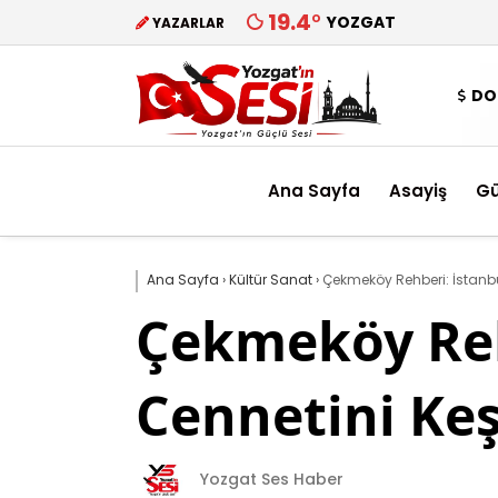
19.4
°
YOZGAT
YAZARLAR
DO
Ana Sayfa
Asayiş
G
Ana Sayfa
›
Kültür Sanat
›
Çekmeköy Rehberi: İstanbu
Çekmeköy Rehb
Cennetini Ke
Yozgat Ses Haber