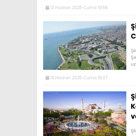
13 Haziran 2025 Cuma 19:58
Ş
C
Şi
Şe
uz
13 Haziran 2025 Cuma 19:37
Ş
K
v
Şi