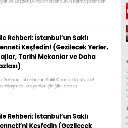
ajlar ve Lezzet Durakları İstanbul’un karmaşasından
ile Rehberi: İstanbul’un Saklı
enneti Keşfedin! (Gezilecek Yerler,
lajlar, Tarihi Mekanlar ve Daha
azlası)
le Rehberi: İstanbul’un Saklı Cenneti Keşfedin!
uzaklaşmak isteyenler için Şile, adeta
B
ile Rehberi: İstanbul’un Saklı
enneti’ni Keşfedin (Gezilecek