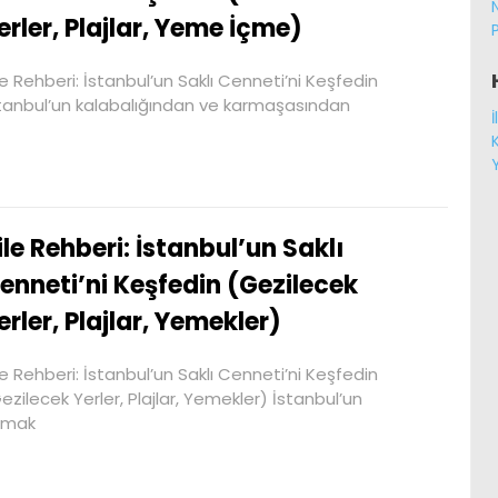
erler, Plajlar, Yeme İçme)
le Rehberi: İstanbul’un Saklı Cenneti’ni Keşfedin
tanbul’un kalabalığından ve karmaşasından
ile Rehberi: İstanbul’un Saklı
enneti’ni Keşfedin (Gezilecek
erler, Plajlar, Yemekler)
le Rehberi: İstanbul’un Saklı Cenneti’ni Keşfedin
ezilecek Yerler, Plajlar, Yemekler) İstanbul’un
şmak