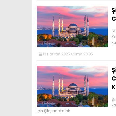
Ş
C
Şi
Ke
ka
13 Haziran 2025 Cuma 20:05
Ş
C
K
Şi
ka
için Şile, adeta bir