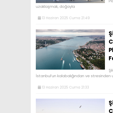
Pl
uzaklaşmak, doğayla
13 Haziran 2025 Cuma 21:49
Ş
C
P
F
Şi
İstanbul’un kalabalığından ve stresinden 
13 Haziran 2025 Cuma 21:33
Ş
C