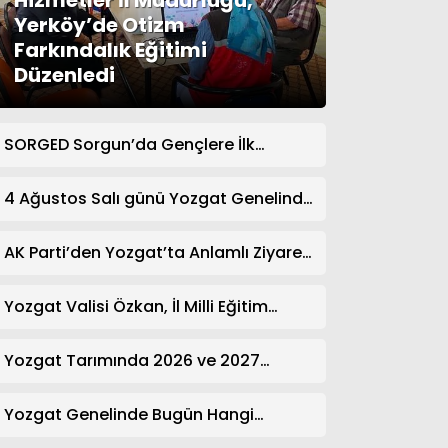
Hizmetler İl Müdürlüğü,
Yerköy’de Otizm
Farkındalık Eğitimi
Düzenledi
SORGED Sorgun’da Gençlere İlk
Yardım Eğitimi Verildi
4 Ağustos Salı günü Yozgat Genelinde
Nöbetçi Eczaneler: 14 Eczane
AK Parti’den Yozgat’ta Anlamlı Ziyaret!
Kazım Emiroğlu Şimşek Dernek
Üyeleriyle Buluştu
Yozgat Valisi Özkan, İl Milli Eğitim
Müdürü Türk’ü Ziyaret Etti
Yozgat Tarımında 2026 ve 2027
Hedefleri Belirlendi
Yozgat Genelinde Bugün Hangi
Eczaneler Nöbetçi? | Güncel Bilgiler