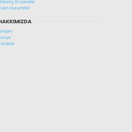
Nöbetçi Eczaneler
Puan Durumları
HAKKIMIZDA
İletişim
Künye
Yazarlar