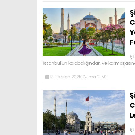
Ş
C
Y
F
Şi
İstanbul’un kalabalığından ve karmaşasın
13 Haziran 2025 Cuma 21:59
Ş
C
L
Şi