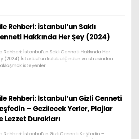
ile Rehberi: İstanbul’un Saklı
enneti Hakkında Her Şey (2024)
le Rehberi: İstanbul’un Saklı Cenneti Hakkında Her
y (2024) İstanbul’un kalabalığından ve stresinden
aklaşmak isteyenler
ile Rehberi: İstanbul’un Gizli Cenneti
eşfedin – Gezilecek Yerler, Plajlar
e Lezzet Durakları
le Rehberi: İstanbul’un Gizli Cenneti Keşfedin –