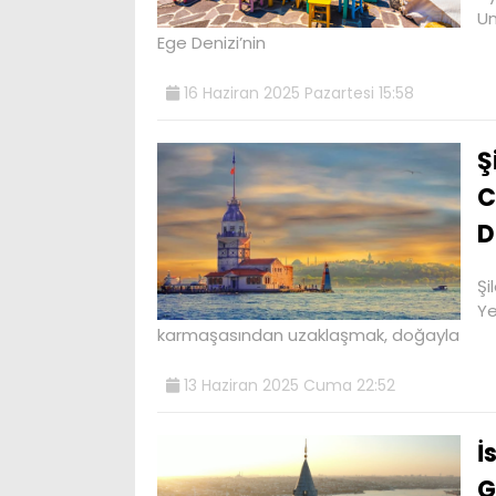
Un
Ege Denizi’nin
16 Haziran 2025 Pazartesi 15:58
Ş
C
D
Şi
Ye
karmaşasından uzaklaşmak, doğayla
13 Haziran 2025 Cuma 22:52
İ
G