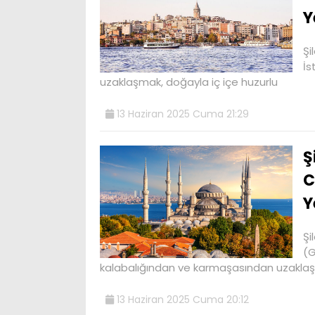
Y
Şi
İs
uzaklaşmak, doğayla iç içe huzurlu
13 Haziran 2025 Cuma 21:29
Ş
C
Y
Şi
(G
kalabalığından ve karmaşasından uzakla
13 Haziran 2025 Cuma 20:12