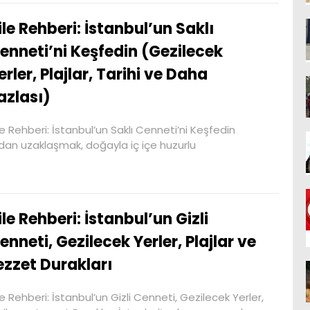
ile Rehberi: İstanbul’un Saklı
enneti’ni Keşfedin (Gezilecek
erler, Plajlar, Tarihi ve Daha
azlası)
le Rehberi: İstanbul’un Saklı Cenneti’ni Keşfedin
dan uzaklaşmak, doğayla iç içe huzurlu
ile Rehberi: İstanbul’un Gizli
enneti, Gezilecek Yerler, Plajlar ve
ezzet Durakları
le Rehberi: İstanbul’un Gizli Cenneti, Gezilecek Yerler,