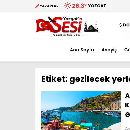
26.3
°
YOZGAT
YAZARLAR
DO
Ana Sayfa
Asayiş
G
Etiket:
gezilecek yerl
A
K
G
Ay