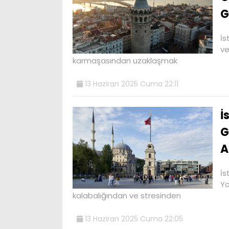
G
İs
ve
karmaşasından uzaklaşmak
13 Haziran 2025 Cuma 22:11
İ
G
A
İs
Ya
kalabalığından ve stresinden
13 Haziran 2025 Cuma 22:05