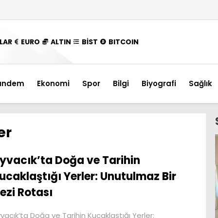
LAR
EURO
ALTIN
BİST
BITCOIN
ündem
Ekonomi
Spor
Bilgi
Biyografi
Sağlık
er
yvacık’ta Doğa ve Tarihin
ucaklaştığı Yerler: Unutulmaz Bir
ezi Rotası
vacık’ta Doğa ve Tarihin Kucaklaştığı Yerler: