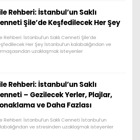
ile Rehberi: İstanbul’un Saklı
enneti Şile’de Keşfedilecek Her Şey
le Rehberi: İstanbul’un Saklı Cenneti Şile’de
şfedilecek Her Şey İstanbul’un kalabalığından ve
rmaşasından uzaklaşmak isteyenler
ile Rehberi: İstanbul’un Saklı
enneti – Gezilecek Yerler, Plajlar,
onaklama ve Daha Fazlası
le Rehberi: İstanbul’un Saklı Cenneti İstanbul’un
labalığından ve stresinden uzaklaşmak isteyenler