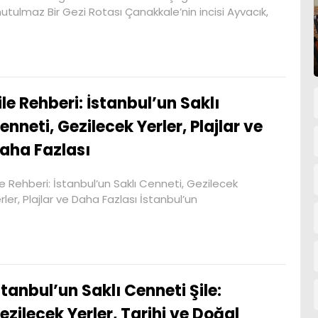
utulmaz Bir Gezi Rotası Çanakkale’nin incisi Ayvacık,
ile Rehberi: İstanbul’un Saklı
enneti, Gezilecek Yerler, Plajlar ve
aha Fazlası
le Rehberi: İstanbul’un Saklı Cenneti, Gezilecek
rler, Plajlar ve Daha Fazlası İstanbul’un
stanbul’un Saklı Cenneti Şile:
ezilecek Yerler, Tarihi ve Doğal