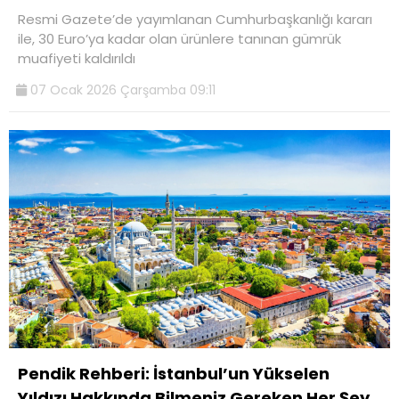
Resmi Gazete’de yayımlanan Cumhurbaşkanlığı kararı
ile, 30 Euro’ya kadar olan ürünlere tanınan gümrük
muafiyeti kaldırıldı
07 Ocak 2026 Çarşamba 09:11
Pendik Rehberi: İstanbul’un Yükselen
Yıldızı Hakkında Bilmeniz Gereken Her Şey