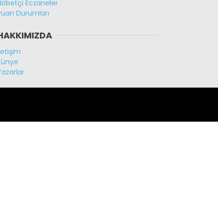
Nöbetçi Eczaneler
Puan Durumları
HAKKIMIZDA
İletişim
Künye
Yazarlar