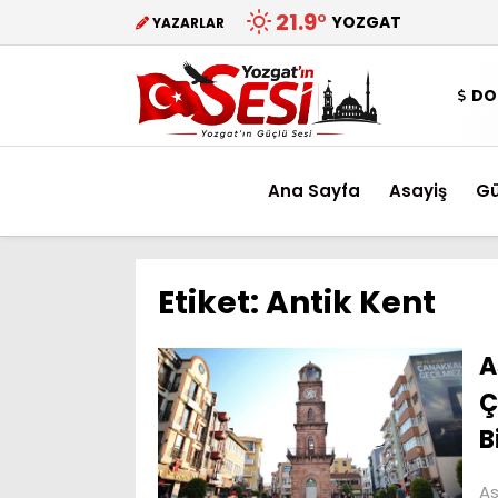
21.9
°
YOZGAT
YAZARLAR
DO
Ana Sayfa
Asayiş
G
Etiket:
Antik Kent
A
Ç
B
As