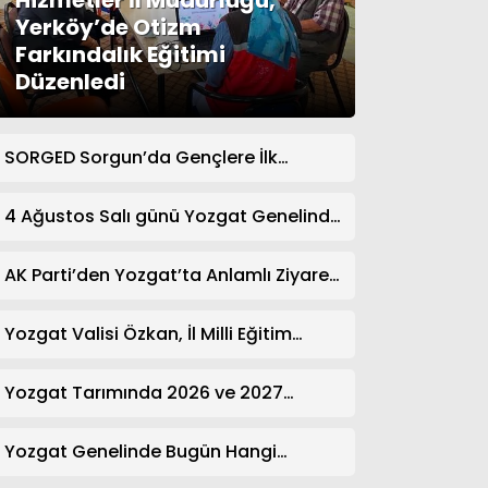
Hizmetler İl Müdürlüğü,
Yerköy’de Otizm
Farkındalık Eğitimi
Düzenledi
SORGED Sorgun’da Gençlere İlk
Yardım Eğitimi Verildi
4 Ağustos Salı günü Yozgat Genelinde
Nöbetçi Eczaneler: 14 Eczane
AK Parti’den Yozgat’ta Anlamlı Ziyaret!
Kazım Emiroğlu Şimşek Dernek
Üyeleriyle Buluştu
Yozgat Valisi Özkan, İl Milli Eğitim
Müdürü Türk’ü Ziyaret Etti
Yozgat Tarımında 2026 ve 2027
Hedefleri Belirlendi
Yozgat Genelinde Bugün Hangi
Eczaneler Nöbetçi? | Güncel Bilgiler