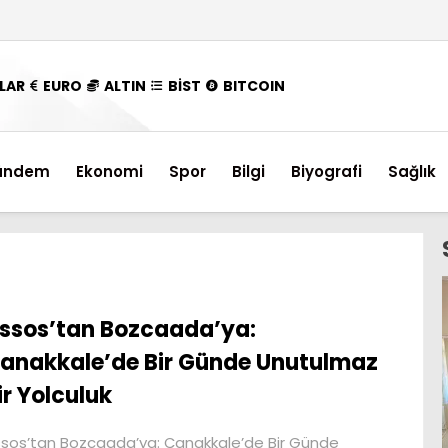
LAR
EURO
ALTIN
BİST
BITCOIN
ündem
Ekonomi
Spor
Bilgi
Biyografi
Sağlık
ssos’tan Bozcaada’ya:
anakkale’de Bir Günde Unutulmaz
ir Yolculuk
sos’tan Bozcaada’ya: Çanakkale’de Bir Günde