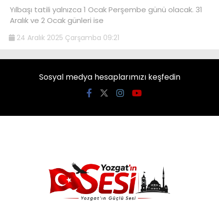
Yılbaşı tatili yalnızca 1 Ocak Perşembe günü olacak. 31
Aralık ve 2 Ocak günleri ise
24 Aralık 2025 Çarşamba 09:21
Sosyal medya hesaplarımızı keşfedin