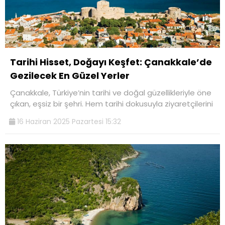
Tarihi Hisset, Doğayı Keşfet: Çanakkale’de
Gezilecek En Güzel Yerler
Çanakkale, Türkiye’nin tarihi ve doğal güzellikleriyle öne
çıkan, eşsiz bir şehri. Hem tarihi dokusuyla ziyaretçilerini
16 Haziran 2025 Pazartesi 15:32