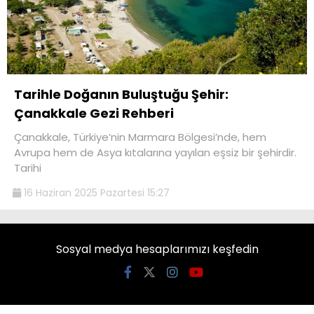
Tarihle Doğanın Buluştuğu Şehir:
Çanakkale Gezi Rehberi
Çanakkale, Türkiye’nin Marmara Bölgesi’nde, hem
Avrupa hem de Asya kıtalarına yayılan eşsiz bir şehirdir.
Tarihi
16 Haziran 2025 Pazartesi 15:27
Sosyal medya hesaplarımızı keşfedin