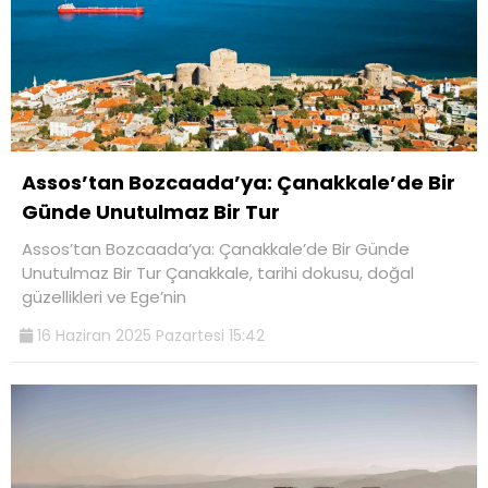
Assos’tan Bozcaada’ya: Çanakkale’de Bir
Günde Unutulmaz Bir Tur
Assos’tan Bozcaada’ya: Çanakkale’de Bir Günde
Unutulmaz Bir Tur Çanakkale, tarihi dokusu, doğal
güzellikleri ve Ege’nin
16 Haziran 2025 Pazartesi 15:42