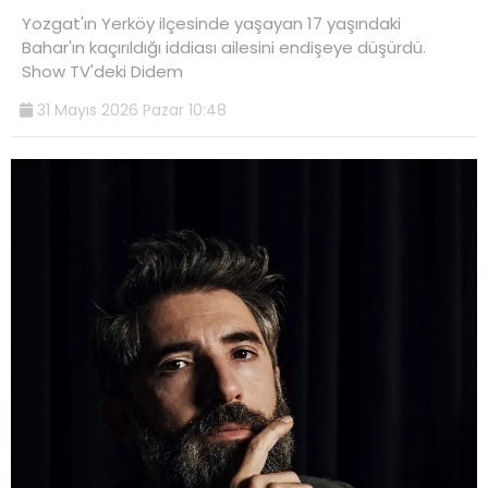
Yozgat'ın Yerköy ilçesinde yaşayan 17 yaşındaki
Bahar'ın kaçırıldığı iddiası ailesini endişeye düşürdü.
Show TV'deki Didem
31 Mayıs 2026 Pazar 10:48