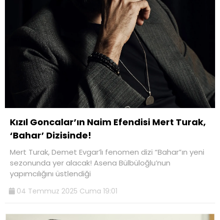
Kızıl Goncalar’ın Naim Efendisi Mert Turak,
‘Bahar’ Dizisinde!
Mert Turak, Demet Evgar’lı fenomen dizi “Bahar”ın yeni
sezonunda yer alacak! Asena Bülbüloğlu’nun
yapımcılığını üstlendiği
04 Temmuz 2025 Cuma 19:01