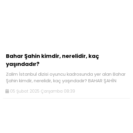
Bahar Şahin kimdir, nerelidir, kaç
yaşındadır?
Zalim İstanbul dizisi oyuncu kadrosunda yer alan Bahar
Şahin kimdir, nerelidir, kaç yaşındadır? BAHAR ŞAHİN
05 Şubat 2025 Çarşamba 08:39