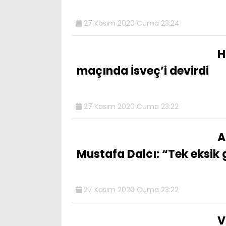
27 Kasım 2020 Cuma 23:24
H
maçında İsveç’i devirdi
27 Kasım 2020 Cuma 23:22
A
Mustafa Dalcı: “Tek eksik 
27 Kasım 2020 Cuma 23:22
V