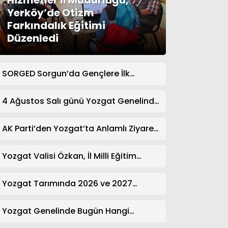
Hizmetler İl Müdürlüğü,
Yerköy’de Otizm
Farkındalık Eğitimi
Düzenledi
SORGED Sorgun’da Gençlere İlk
Yardım Eğitimi Verildi
4 Ağustos Salı günü Yozgat Genelinde
Nöbetçi Eczaneler: 14 Eczane
AK Parti’den Yozgat’ta Anlamlı Ziyaret!
Kazım Emiroğlu Şimşek Dernek
Üyeleriyle Buluştu
Yozgat Valisi Özkan, İl Milli Eğitim
Müdürü Türk’ü Ziyaret Etti
Yozgat Tarımında 2026 ve 2027
Hedefleri Belirlendi
Yozgat Genelinde Bugün Hangi
Eczaneler Nöbetçi? | Güncel Bilgiler