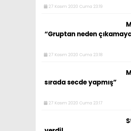
27 Kasım 2020 Cuma 23:19
M
“Gruptan neden çıkamaya
27 Kasım 2020 Cuma 23:18
M
sırada secde yapmış”
27 Kasım 2020 Cuma 23:17
S
verdi!…