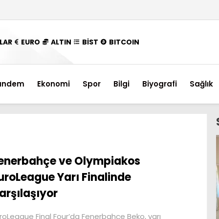
LAR
EURO
ALTIN
BİST
BITCOIN
ündem
Ekonomi
Spor
Bilgi
Biyografi
Sağlık
enerbahçe ve Olympiakos
uroLeague Yarı Finalinde
arşılaşıyor
roLeague Final Four’da Fenerbahçe Beko, yarı