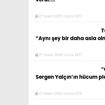
27 Kasım 2020 Cuma 23:17
T
“Aynı şey bir daha asla o
27 Kasım 2020 Cuma 23:17
“
Sergen Yalçın’ın hücum pl
27 Kasım 2020 Cuma 23:16