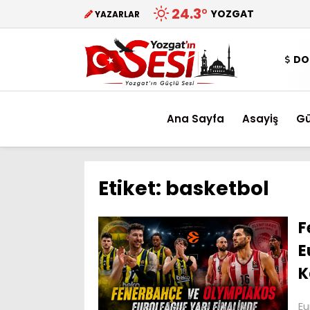
24.3
°
YOZGAT
YAZARLAR
DO
Ana Sayfa
Asayiş
G
Etiket:
basketbol
F
E
K
Eu