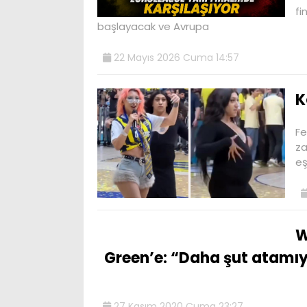
fi
başlayacak ve Avrupa
22 Mayıs 2026 Cuma 14:57
K
Fe
za
eş
W
Green’e: “Daha şut atamı
27 Kasım 2020 Cuma 23:27