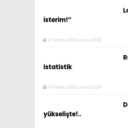
L
isterim!”
27 Kasım 2020 Cuma 23:20
R
istatistik
27 Kasım 2020 Cuma 23:20
D
yükselişte!..