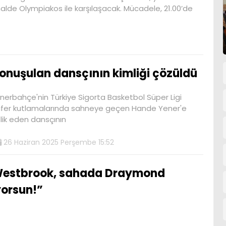
nalde Olympiakos ile karşılaşacak. Mücadele, 21.00’de
onuşulan dansçının kimliği çözüldü
nerbahçe'nin Türkiye Sigorta Basketbol Süper Ligi
fer kutlamalarında sahneye geçen Hande Yener'e
lik eden dansçının
26 Haziran 2025 Perşembe 15:52
estbrook, sahada Draymond
yorsun!”