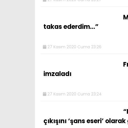
M
takas ederdim…”
27 Kasım 2020 Cuma 23:26
F
imzaladı
27 Kasım 2020 Cuma 23:24
“
çıkışını ‘şans eseri’ olarak