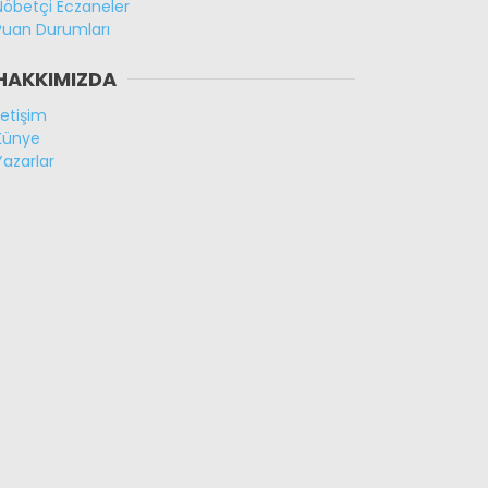
Nöbetçi Eczaneler
Puan Durumları
HAKKIMIZDA
İletişim
Künye
Yazarlar