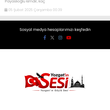
Payaslıoğlu kimdir, kaç
05 Şubat 2025 Çarşamba 00:39
Sosyal medya hesaplarımızı keşfedin