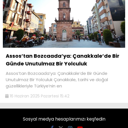
Assos’tan Bozcaada’ya: Çanakkale’de Bir
Günde Unutulmaz Bir Yolculuk
Assos’tan Bozcaada’ya: Çanakkale’de Bir Günde
Unutulmaz Bir Yolculuk Çanakkale, tarihi ve doğal
güzellikleriyle Türkiye’nin en
16 Haziran 2025 Pazartesi 15:42
Sosyal medya hesaplarımızı keşfedin