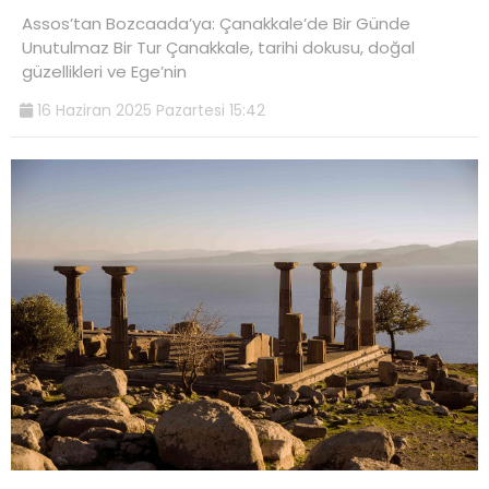
Assos’tan Bozcaada’ya: Çanakkale’de Bir Günde
Unutulmaz Bir Tur Çanakkale, tarihi dokusu, doğal
güzellikleri ve Ege’nin
16 Haziran 2025 Pazartesi 15:42