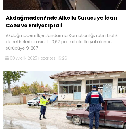
Akdağmadeni’nde Alkollü Sürücüye İdari
Ceza ve Ehliyet İptali
Akdağmadeni İlçe Jandarma Komutanlığı, rutin trafik
denetimleri sırasında 0,67 promil alkollü yakalanan
sürücüye 9. 267
08 Aralık 2025 Pazartesi 16:26