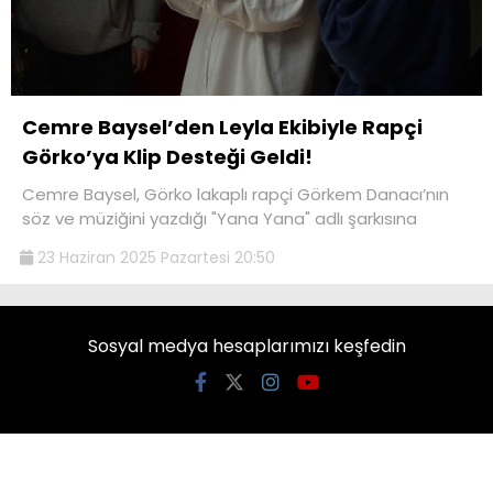
Cemre Baysel’den Leyla Ekibiyle Rapçi
Görko’ya Klip Desteği Geldi!
Cemre Baysel, Görko lakaplı rapçi Görkem Danacı’nın
söz ve müziğini yazdığı "Yana Yana" adlı şarkısına
23 Haziran 2025 Pazartesi 20:50
Sosyal medya hesaplarımızı keşfedin