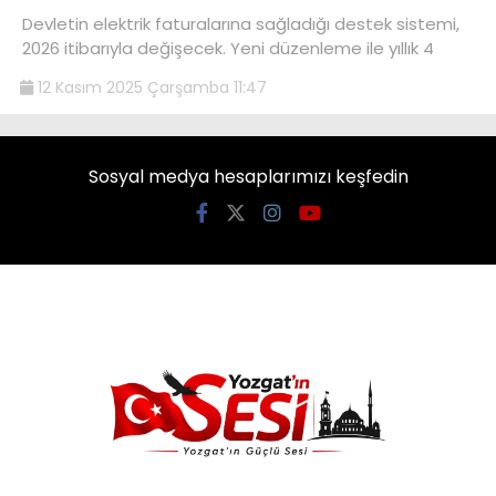
Devletin elektrik faturalarına sağladığı destek sistemi,
2026 itibarıyla değişecek. Yeni düzenleme ile yıllık 4
12 Kasım 2025 Çarşamba 11:47
Sosyal medya hesaplarımızı keşfedin