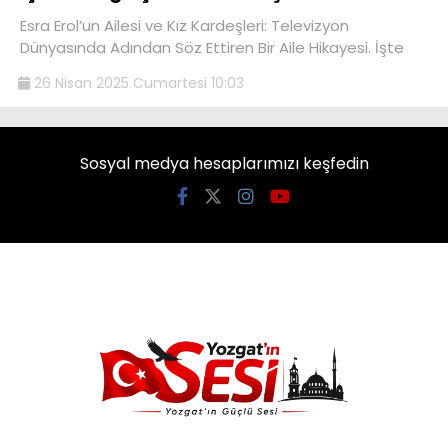
Esra Erol’un Ailesi ve Kız Kardeşleri: Televizyon
Dünyasında Adından Söz Ettiren Bir Aile Hikayesi. İşte
26 Nisan 2025 Cumartesi 10:03
Sosyal medya hesaplarımızı keşfedin