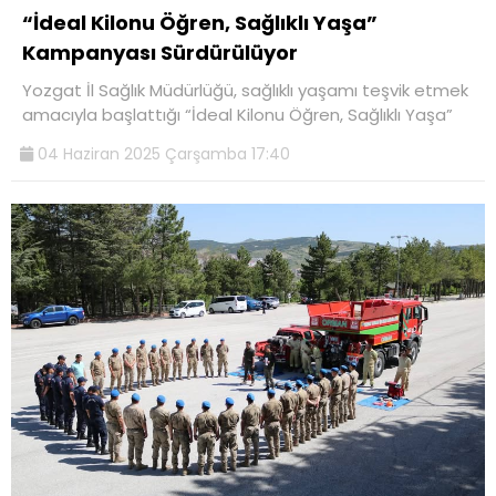
“İdeal Kilonu Öğren, Sağlıklı Yaşa”
Kampanyası Sürdürülüyor
Yozgat İl Sağlık Müdürlüğü, sağlıklı yaşamı teşvik etmek
amacıyla başlattığı “İdeal Kilonu Öğren, Sağlıklı Yaşa”
04 Haziran 2025 Çarşamba 17:40