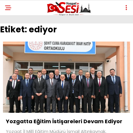
Etiket:
ediyor
Yozgatta Eğitim İstişareleri Devam Ediyor
Yozgat İl Millî Eğitim Müdürü İsmail Altınkaynak,