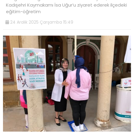
Kadışehri Kaymakamı İsa Uğur’u ziyaret ederek ilçedeki
eğitim-öğretim
24 Aralık 2025 Çarşamba 15:49