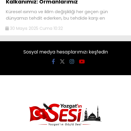
Kalkanımız: Ormanlarımız
Küresel ısınma ve iklim değişikliği her geçen gün
dünyamızı tehdit ederken, bu tehdide karşı en
30 Mayıs 2025 Cuma 10:32
Sosyal medya hesaplarımızı keşfedin