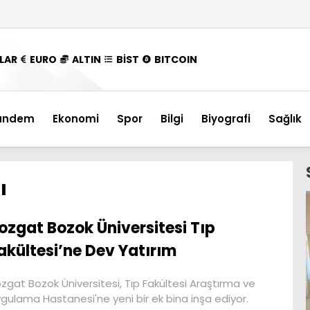
LAR
EURO
ALTIN
BİST
BITCOIN
ündem
Ekonomi
Spor
Bilgi
Biyografi
Sağlık
ı
ozgat Bozok Üniversitesi Tıp
akültesi’ne Dev Yatırım
zgat Bozok Üniversitesi, Tıp Fakültesi Araştırma ve
gulama Hastanesi'ne yeni bir ek bina inşa ediyor.