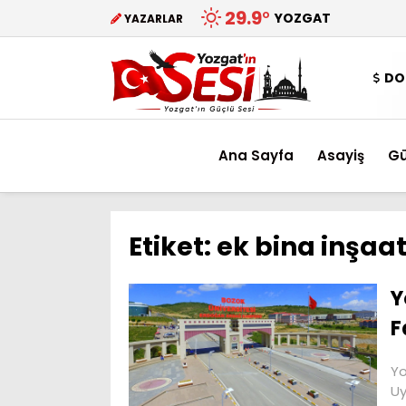
29.9
°
YOZGAT
YAZARLAR
DO
Ana Sayfa
Asayiş
G
Etiket:
ek bina inşaat
Y
F
Yo
Uy