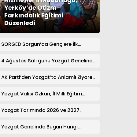
Hizmetler İl Müdürlüğü,
Yerköy’de Otizm
Farkındalık Eğitimi
Düzenledi
SORGED Sorgun’da Gençlere İlk
Yardım Eğitimi Verildi
4 Ağustos Salı günü Yozgat Genelinde
Nöbetçi Eczaneler: 14 Eczane
AK Parti’den Yozgat’ta Anlamlı Ziyaret!
Kazım Emiroğlu Şimşek Dernek
Üyeleriyle Buluştu
Yozgat Valisi Özkan, İl Milli Eğitim
Müdürü Türk’ü Ziyaret Etti
Yozgat Tarımında 2026 ve 2027
Hedefleri Belirlendi
Yozgat Genelinde Bugün Hangi
Eczaneler Nöbetçi? | Güncel Bilgiler