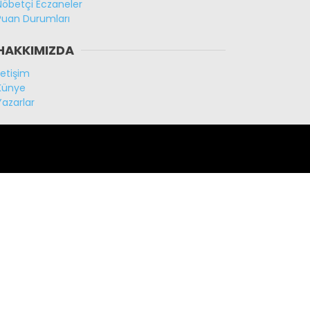
Nöbetçi Eczaneler
Puan Durumları
HAKKIMIZDA
İletişim
Künye
Yazarlar