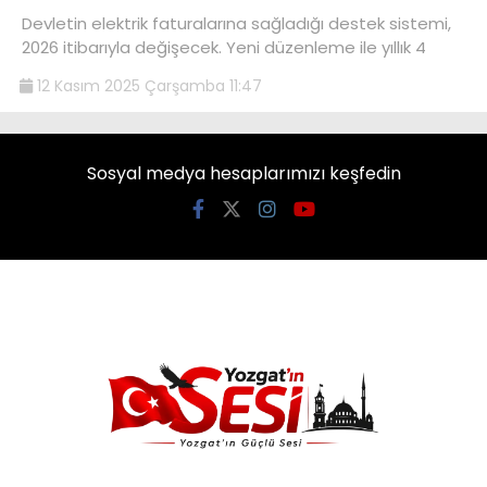
Devletin elektrik faturalarına sağladığı destek sistemi,
2026 itibarıyla değişecek. Yeni düzenleme ile yıllık 4
12 Kasım 2025 Çarşamba 11:47
Sosyal medya hesaplarımızı keşfedin