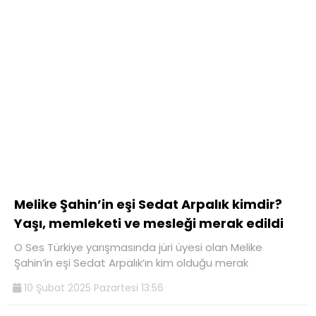
Melike Şahin’in eşi Sedat Arpalık kimdir?
Yaşı, memleketi ve mesleği merak edildi
O Ses Türkiye yarışmasında jüri üyesi olan Melike
Şahin’in eşi Sedat Arpalık’ın kim olduğu merak
10 Şubat 2025 Pazartesi 13:56