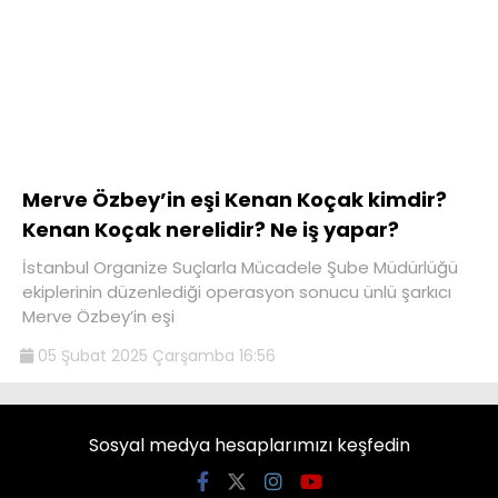
Merve Özbey’in eşi Kenan Koçak kimdir?
Kenan Koçak nerelidir? Ne iş yapar?
İstanbul Organize Suçlarla Mücadele Şube Müdürlüğü
ekiplerinin düzenlediği operasyon sonucu ünlü şarkıcı
Merve Özbey’in eşi
05 Şubat 2025 Çarşamba 16:56
Sosyal medya hesaplarımızı keşfedin