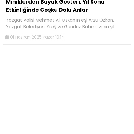
Miniklerden Büyük Gösteri: Yıl Sonu
Etkinliğinde Coşku Dolu Anlar
Yozgat Valisi Mehmet Ali Özkan’ın eşi Arzu Özkan,
Yozgat Belediyesi Kreş ve Gündüz Bakımevi'nin yıl
01 Haziran 2025 Pazar 10:14