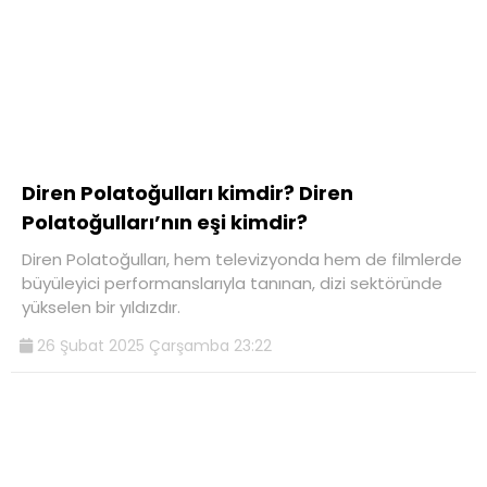
Diren Polatoğulları kimdir? Diren
Polatoğulları’nın eşi kimdir?
Diren Polatoğulları, hem televizyonda hem de filmlerde
büyüleyici performanslarıyla tanınan, dizi sektöründe
yükselen bir yıldızdır.
26 Şubat 2025 Çarşamba 23:22