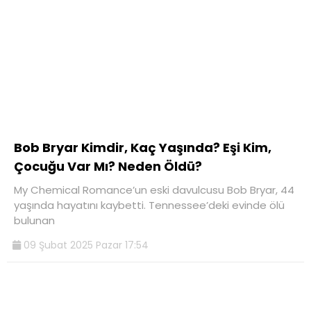
Bob Bryar Kimdir, Kaç Yaşında? Eşi Kim,
Çocuğu Var Mı? Neden Öldü?
My Chemical Romance’un eski davulcusu Bob Bryar, 44
yaşında hayatını kaybetti. Tennessee’deki evinde ölü
bulunan
09 Şubat 2025 Pazar 17:54