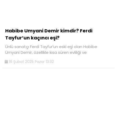
Habibe Umyani Demir kimdir? Ferdi
Tayfur’un kaçıncı eşi?
Ünlü sanatçı Ferdi Tayfur’un eski eşi olan Habibe
Ümyani Demir, özellikle kısa süren evliliği ve
16 Şubat 2025 Pazar 13:32