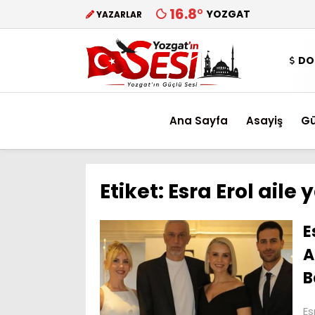
16.8
°
YOZGAT
YAZARLAR
DO
Ana Sayfa
Asayiş
G
Etiket:
Esra Erol aile 
E
A
B
Es