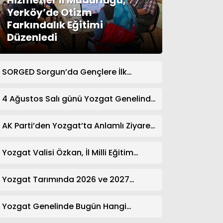
Hizmetler İl Müdürlüğü,
Yerköy’de Otizm
Farkındalık Eğitimi
Düzenledi
SORGED Sorgun’da Gençlere İlk
Yardım Eğitimi Verildi
4 Ağustos Salı günü Yozgat Genelinde
Nöbetçi Eczaneler: 14 Eczane
AK Parti’den Yozgat’ta Anlamlı Ziyaret!
Kazım Emiroğlu Şimşek Dernek
Üyeleriyle Buluştu
Yozgat Valisi Özkan, İl Milli Eğitim
Müdürü Türk’ü Ziyaret Etti
Yozgat Tarımında 2026 ve 2027
Hedefleri Belirlendi
Yozgat Genelinde Bugün Hangi
Eczaneler Nöbetçi? | Güncel Bilgiler