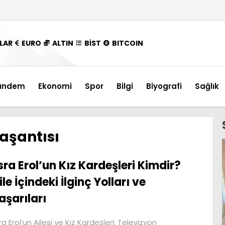
LAR
EURO
ALTIN
BİST
BITCOIN
ündem
Ekonomi
Spor
Bilgi
Biyografi
Sağlık
yaşantısı
sra Erol’un Kız Kardeşleri Kimdir?
ile İçindeki İlginç Yolları ve
aşarıları
ra Erol’un Ailesi ve Kız Kardeşleri: Televizyon