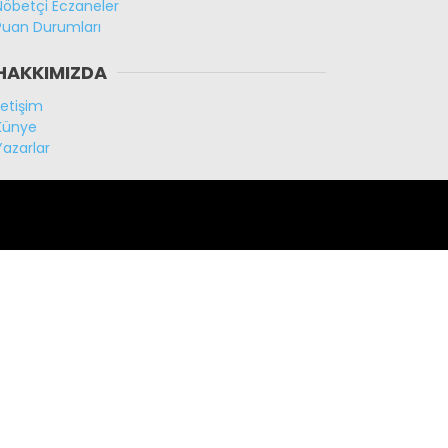
Nöbetçi Eczaneler
Puan Durumları
HAKKIMIZDA
İletişim
Künye
Yazarlar