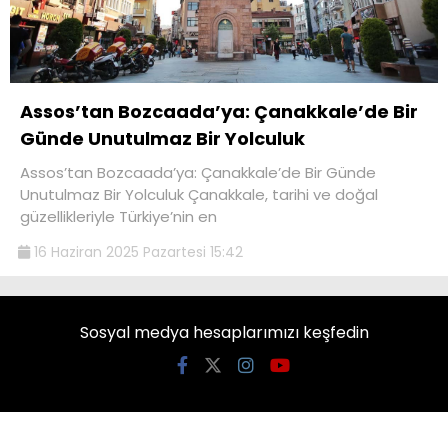
Assos’tan Bozcaada’ya: Çanakkale’de Bir
Günde Unutulmaz Bir Yolculuk
Assos’tan Bozcaada’ya: Çanakkale’de Bir Günde
Unutulmaz Bir Yolculuk Çanakkale, tarihi ve doğal
güzellikleriyle Türkiye’nin en
16 Haziran 2025 Pazartesi 15:42
Sosyal medya hesaplarımızı keşfedin