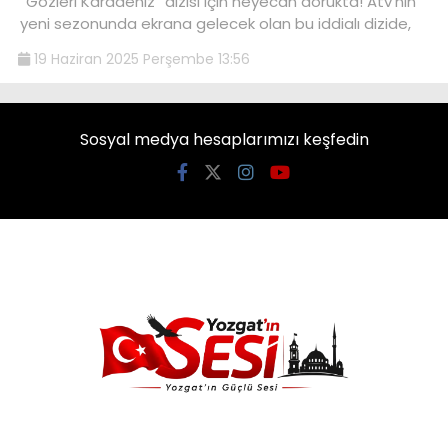
“Gözleri Karadeniz” dizisi için heyecan dorukta! Atv’nin
yeni sezonunda ekrana gelecek olan bu iddialı dizide,
19 Haziran 2025 Perşembe 13:56
Sosyal medya hesaplarımızı keşfedin