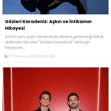
Gözleri Karadeniz: Aşkın ve İntikamın
Hikayesi
Atv’nin yeni yayın döneminde ekrana getireceği iddialı
dizilerden biri olan “Gözleri Karadeniz” dizisi için
heyecanlı
01 Temmuz 2025 Salı 20:06