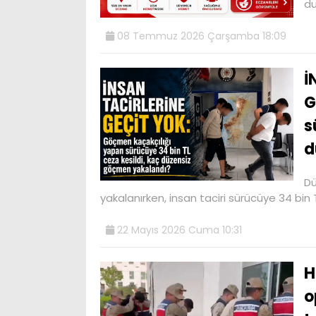
du
08 Temmuz 2026 Çarşamba 18:09
İ
G
s
d
Dü
yakalanırken, insan taciri sürücüye 34 bin 
22 Mayıs 2026 Cuma 10:31
H
o