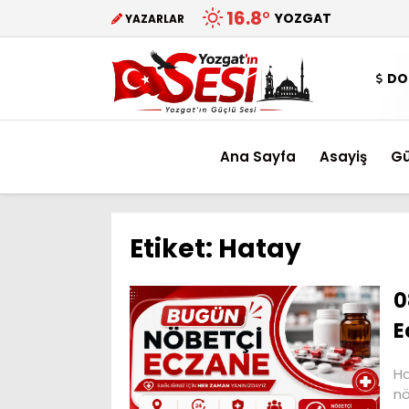
16.8
°
YOZGAT
YAZARLAR
DO
Ana Sayfa
Asayiş
G
Etiket:
Hatay
0
E
Ha
nö