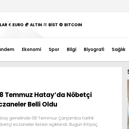
LAR
EURO
ALTIN
BİST
BITCOIN
ündem
Ekonomi
Spor
Bilgi
Biyografi
Sağlık
8 Temmuz Hatay’da Nöbetçi
czaneler Belli Oldu
tay genelinde 08 Temmuz Çarşamba tarihli
betçi eczaneler listesi açıklandı. Bugün ihtiyaç