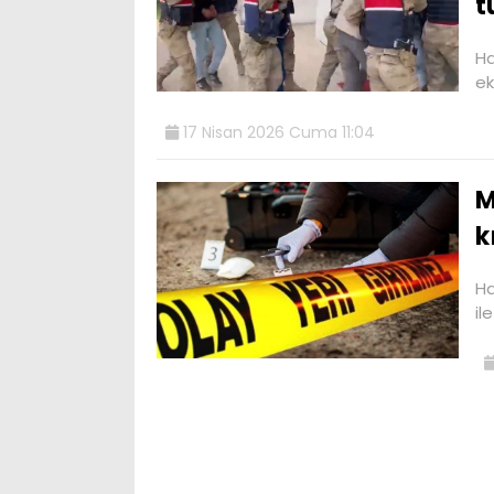
t
Ha
ek
17 Nisan 2026 Cuma 11:04
M
k
Ha
il