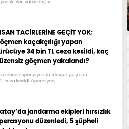
yacak olan vatandaşlar,
NSAN TACİRLERİNE GEÇİT YOK:
öçmen kaçakçılığı yapan
ürücüye 34 bin TL ceza kesildi, kaç
üzensiz göçmen yakalandı?
zenlenen operasyonda 5 kaçak göçmen
TL ceza kesildi. Operasyon,
atay’da jandarma ekipleri hırsızlık
perasyonu düzenledi, 5 şüpheli