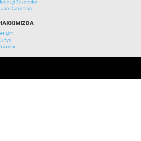
Nöbetçi Eczaneler
Puan Durumları
HAKKIMIZDA
İletişim
Künye
Yazarlar