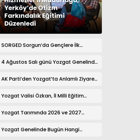
Hizmetler İl Müdürlüğü,
Yerköy’de Otizm
Farkındalık Eğitimi
Düzenledi
SORGED Sorgun’da Gençlere İlk
Yardım Eğitimi Verildi
4 Ağustos Salı günü Yozgat Genelinde
Nöbetçi Eczaneler: 14 Eczane
AK Parti’den Yozgat’ta Anlamlı Ziyaret!
Kazım Emiroğlu Şimşek Dernek
Üyeleriyle Buluştu
Yozgat Valisi Özkan, İl Milli Eğitim
Müdürü Türk’ü Ziyaret Etti
Yozgat Tarımında 2026 ve 2027
Hedefleri Belirlendi
Yozgat Genelinde Bugün Hangi
Eczaneler Nöbetçi? | Güncel Bilgiler