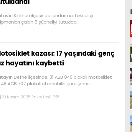
utuklandı
tay'ın Kırıkhan ilçesinde jandarma, teknoloji
ipmanları çalan 5 şüpheliyi tutukladı.
otosiklet kazası: 17 yaşındaki genç
ız hayatını kaybetti
tay’ın Defne ilçesinde, 31 ABB 840 plakalı motosiklet
e 48 ACB 707 plakalı otomobilin çarpışması
10 Kasım 2025 Pazartesi 17:15