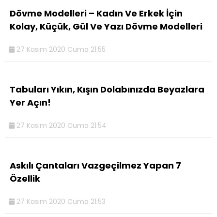
Dövme Modelleri – Kadın Ve Erkek İçin
Kolay, Küçük, Gül Ve Yazı Dövme Modelleri
27 Kasım 2020 Cuma 21:55
Tabuları Yıkın, Kışın Dolabınızda Beyazlara
Yer Açın!
27 Kasım 2020 Cuma 21:54
Askılı Çantaları Vazgeçilmez Yapan 7
Özellik
27 Kasım 2020 Cuma 21:53