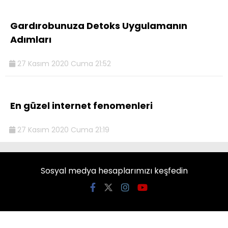
Gardırobunuza Detoks Uygulamanın
Adımları
27 Kasım 2020 Cuma 21:52
En güzel internet fenomenleri
27 Kasım 2020 Cuma 21:19
Sosyal medya hesaplarımızı keşfedin