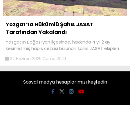
Yozgat’ta Hükümlü Şahıs JASAT
Tarafından Yakalandı
Yozgat’ın Boğazlıyan ilçesinde, hakkında 4 yıl 2 ay
kesinleşmiş hapis cezası bulunan şahıs JASAT ekipleri
27 Haziran 2025 Cuma 20:51
Sosyal medya hesaplarımızı keşfedin