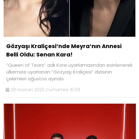
Gözyaşı Kraliçesi’nde Meyra’nın Annesi
Belli Oldu: Senan Kara!
“Queen of Tears” adlı Kore uyarlamasından esinlenerek
ülkemize uyarlanan “Gözyaşı Kraliçesi” dizisinin
çekimleri ağustos ayında
28 Haziran 2025 Cumartesi 16:08