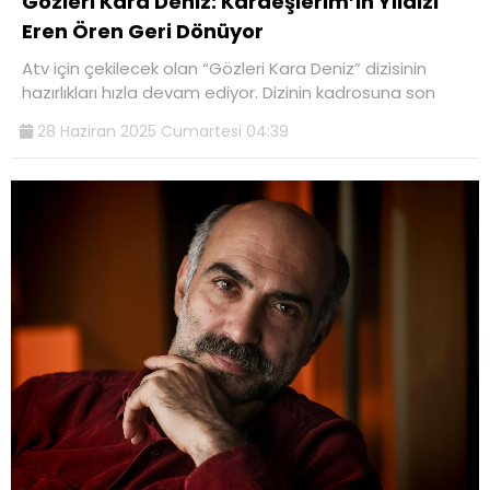
Gözleri Kara Deniz: Kardeşlerim’in Yıldızı
Eren Ören Geri Dönüyor
Atv için çekilecek olan “Gözleri Kara Deniz” dizisinin
hazırlıkları hızla devam ediyor. Dizinin kadrosuna son
28 Haziran 2025 Cumartesi 04:39