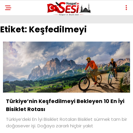
Etiket:
Keşfedilmeyi
Türkiye’nin Keşfedilmeyi Bekleyen 10 En İyi
Bisiklet Rotası
Türkiye’deki En İyi Bisiklet Rotaları Bisiklet sürmek tam bir
doğasever işi. Doğaya zararlı hiçbir yakıt