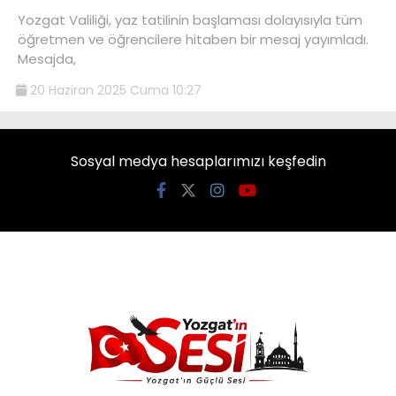
Yozgat Valiliği, yaz tatilinin başlaması dolayısıyla tüm
öğretmen ve öğrencilere hitaben bir mesaj yayımladı.
Mesajda,
20 Haziran 2025 Cuma 10:27
Sosyal medya hesaplarımızı keşfedin