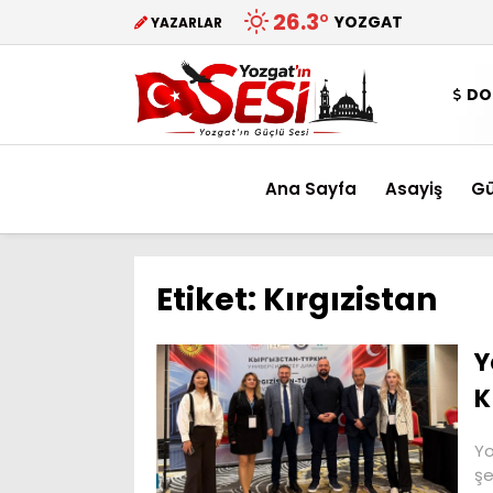
26.3
°
YOZGAT
YAZARLAR
DO
Ana Sayfa
Asayiş
G
Etiket:
Kırgızistan
Y
K
Yo
şe