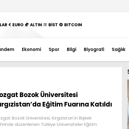
LAR
EURO
ALTIN
BİST
BITCOIN
ündem
Ekonomi
Spor
Bilgi
Biyografi
Sağlık
ozgat Bozok Üniversitesi
ırgızistan’da Eğitim Fuarına Katıldı
zgat Bozok Üniversitesi, Kırgızistan'ın Bişkek
hrinde düzenlenen Türkiye Üniversiteler Eğitim