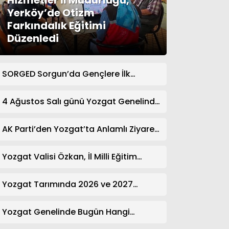
Hizmetler İl Müdürlüğü,
Yerköy’de Otizm
Farkındalık Eğitimi
Düzenledi
SORGED Sorgun’da Gençlere İlk
Yardım Eğitimi Verildi
4 Ağustos Salı günü Yozgat Genelinde
Nöbetçi Eczaneler: 14 Eczane
AK Parti’den Yozgat’ta Anlamlı Ziyaret!
Kazım Emiroğlu Şimşek Dernek
Üyeleriyle Buluştu
Yozgat Valisi Özkan, İl Milli Eğitim
Müdürü Türk’ü Ziyaret Etti
Yozgat Tarımında 2026 ve 2027
Hedefleri Belirlendi
Yozgat Genelinde Bugün Hangi
Eczaneler Nöbetçi? | Güncel Bilgiler