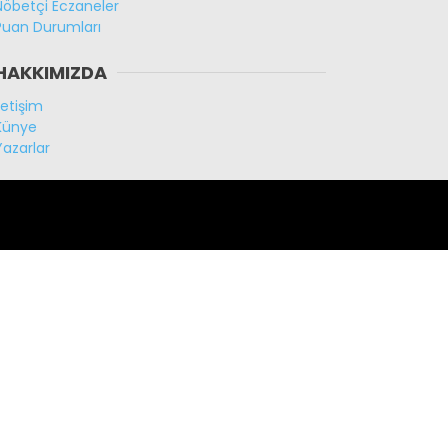
Nöbetçi Eczaneler
Puan Durumları
HAKKIMIZDA
İletişim
Künye
Yazarlar