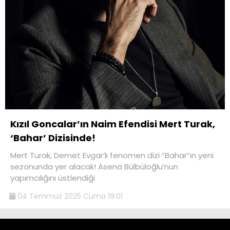
Kızıl Goncalar’ın Naim Efendisi Mert Turak,
‘Bahar’ Dizisinde!
Mert Turak, Demet Evgar’lı fenomen dizi “Bahar”ın yeni
sezonunda yer alacak! Asena Bülbüloğlu’nun
yapımcılığını üstlendiği
04 Temmuz 2025 Cuma 19:01