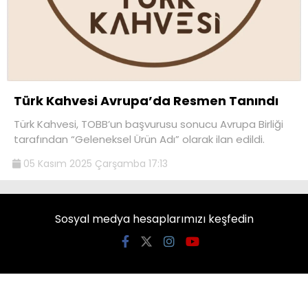
Türk Kahvesi Avrupa’da Resmen Tanındı
Türk Kahvesi, TOBB’un başvurusu sonucu Avrupa Birliği
tarafından “Geleneksel Ürün Adı” olarak ilan edildi.
05 Kasım 2025 Çarşamba 17:13
Sosyal medya hesaplarımızı keşfedin