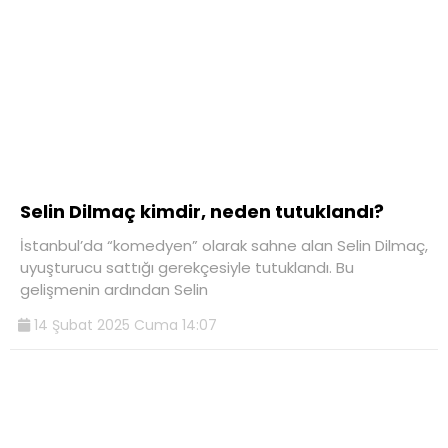
Selin Dilmaç kimdir, neden tutuklandı?
İstanbul’da “komedyen” olarak sahne alan Selin Dilmaç,
uyuşturucu sattığı gerekçesiyle tutuklandı. Bu
gelişmenin ardından Selin
14 Şubat 2025 Cuma 14:07