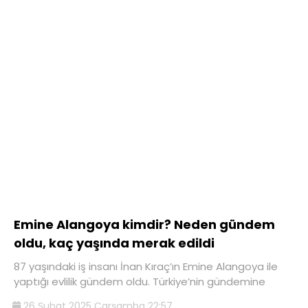
Emine Alangoya kimdir? Neden gündem
oldu, kaç yaşında merak edildi
87 yaşındaki iş insanı İnan Kıraç’ın Emine Alangoya ile
yaptığı evlilik gündem oldu. Türkiye’nin gündemine
26 Şubat 2025 Çarşamba 22:57