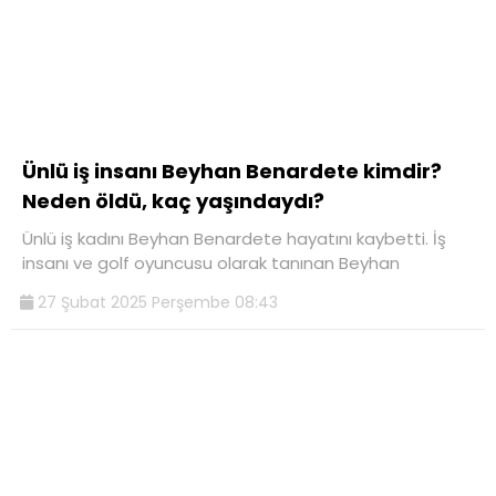
Ünlü iş insanı Beyhan Benardete kimdir?
Neden öldü, kaç yaşındaydı?
Ünlü iş kadını Beyhan Benardete hayatını kaybetti. İş
insanı ve golf oyuncusu olarak tanınan Beyhan
27 Şubat 2025 Perşembe 08:43