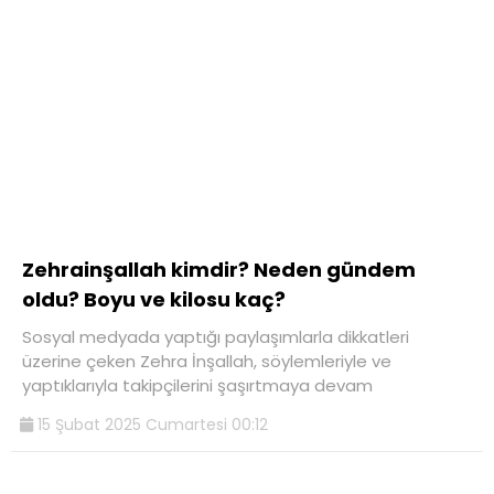
Zehrainşallah kimdir? Neden gündem
oldu? Boyu ve kilosu kaç?
Sosyal medyada yaptığı paylaşımlarla dikkatleri
üzerine çeken Zehra İnşallah, söylemleriyle ve
yaptıklarıyla takipçilerini şaşırtmaya devam
15 Şubat 2025 Cumartesi 00:12