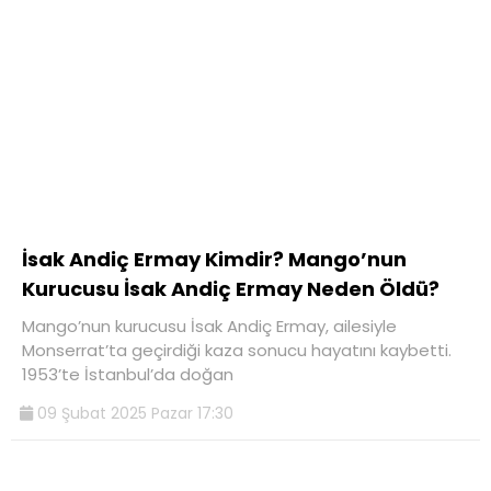
İsak Andiç Ermay Kimdir? Mango’nun
Kurucusu İsak Andiç Ermay Neden Öldü?
Mango’nun kurucusu İsak Andiç Ermay, ailesiyle
Monserrat’ta geçirdiği kaza sonucu hayatını kaybetti.
1953’te İstanbul’da doğan
09 Şubat 2025 Pazar 17:30