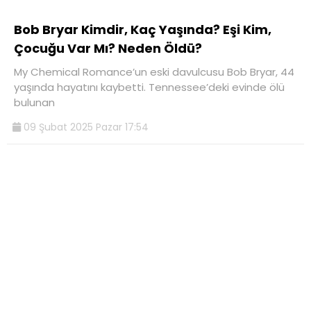
Bob Bryar Kimdir, Kaç Yaşında? Eşi Kim,
Çocuğu Var Mı? Neden Öldü?
My Chemical Romance’un eski davulcusu Bob Bryar, 44
yaşında hayatını kaybetti. Tennessee’deki evinde ölü
bulunan
09 Şubat 2025 Pazar 17:54