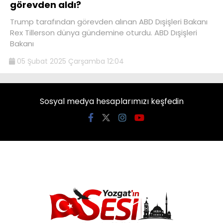
görevden aldı?
Trump tarafından görevden alınan ABD Dışişleri Bakanı
Rex Tillerson dünya gündemine oturdu. ABD Dışişleri
Bakanı
05 Şubat 2025 Çarşamba 12:04
Sosyal medya hesaplarımızı keşfedin