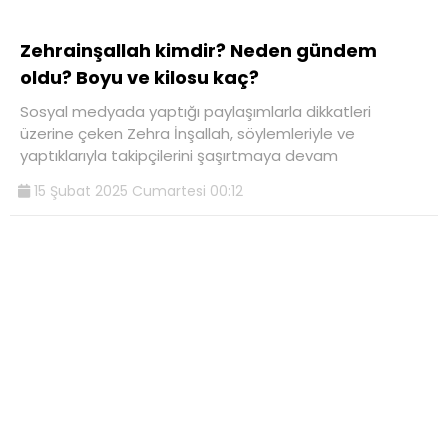
Zehrainşallah kimdir? Neden gündem
oldu? Boyu ve kilosu kaç?
Sosyal medyada yaptığı paylaşımlarla dikkatleri
üzerine çeken Zehra İnşallah, söylemleriyle ve
yaptıklarıyla takipçilerini şaşırtmaya devam
15 Şubat 2025 Cumartesi 00:12