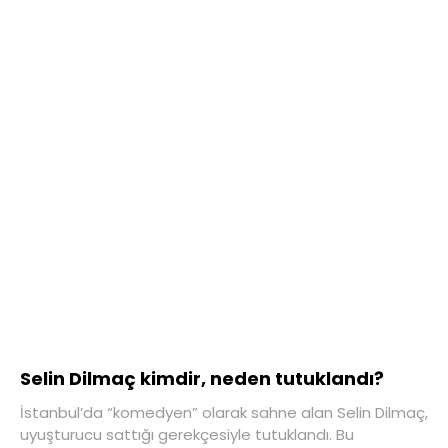
Selin Dilmaç kimdir, neden tutuklandı?
İstanbul’da “komedyen” olarak sahne alan Selin Dilmaç,
uyuşturucu sattığı gerekçesiyle tutuklandı. Bu