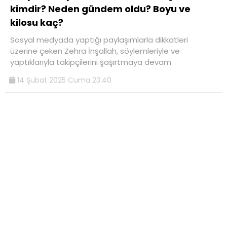
kimdir? Neden gündem oldu? Boyu ve
kilosu kaç?
Sosyal medyada yaptığı paylaşımlarla dikkatleri
üzerine çeken Zehra İnşallah, söylemleriyle ve
yaptıklarıyla takipçilerini şaşırtmaya devam
14 Şubat 2025 Cuma 23:40