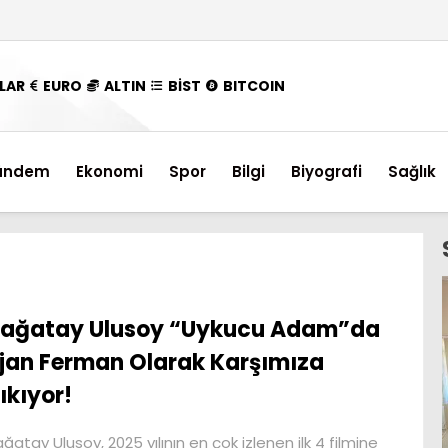
LAR
EURO
ALTIN
BİST
BITCOIN
ündem
Ekonomi
Spor
Bilgi
Biyografi
Sağlık
ağatay Ulusoy “Uykucu Adam”da
jan Ferman Olarak Karşımıza
ıkıyor!
ğatay Ulusoy, 2025 yılının en çok izlenen ilk 4 filmine