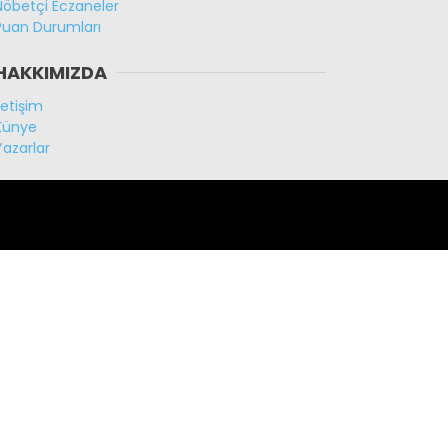
Nöbetçi Eczaneler
Puan Durumları
HAKKIMIZDA
İletişim
Künye
Yazarlar