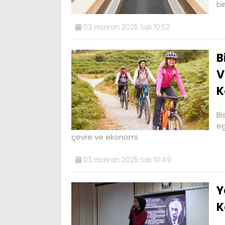
bi
03 Haziran 2025 Salı 10:52
B
V
K
Bi
eg
çevre ve ekonomi
03 Haziran 2025 Salı 10:49
Y
K