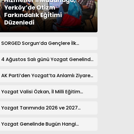
Hizmetler İl Müdürlüğü,
Yerköy’de Otizm
Farkındalık Eğitimi
Düzenledi
SORGED Sorgun’da Gençlere İlk
Yardım Eğitimi Verildi
4 Ağustos Salı günü Yozgat Genelinde
Nöbetçi Eczaneler: 14 Eczane
AK Parti’den Yozgat’ta Anlamlı Ziyaret!
Kazım Emiroğlu Şimşek Dernek
Üyeleriyle Buluştu
Yozgat Valisi Özkan, İl Milli Eğitim
Müdürü Türk’ü Ziyaret Etti
Yozgat Tarımında 2026 ve 2027
Hedefleri Belirlendi
Yozgat Genelinde Bugün Hangi
Eczaneler Nöbetçi? | Güncel Bilgiler