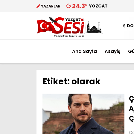
24.3
°
YOZGAT
YAZARLAR
DO
Ana Sayfa
Asayiş
G
Etiket:
olarak
Ç
A
Ç
Ça