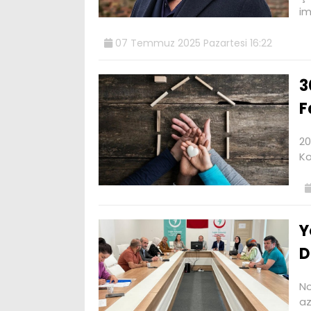
im
07 Temmuz 2025 Pazartesi 16:22
3
F
20
Ko
Y
D
No
az