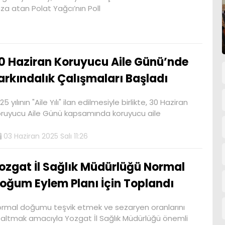
za atan Polat Yağcı’nın Poll
0 Haziran Koruyucu Aile Günü’nde
arkındalık Çalışmaları Başladı
25 yılının "Aile Yılı" ilan edilmesiyle birlikte, 30 Haziran
ruyucu Aile Günü kapsamında koruyucu aile
03 Haziran 2025 Salı 11:26
ozgat İl Sağlık Müdürlüğü Normal
oğum Eylem Planı İçin Toplandı
rmal doğumu teşvik etmek ve sezaryen oranlarını
altmak amacıyla Yozgat İl Sağlık Müdürlüğü önemli