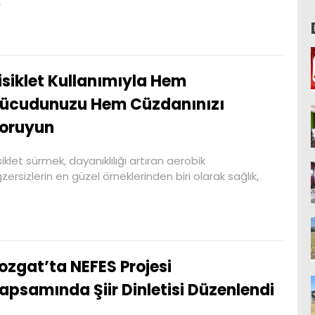
r
isiklet Kullanımıyla Hem
ücudunuzu Hem Cüzdanınızı
oruyun
siklet sürmek, dayanıklılığı artıran aerobik
zersizlerin en güzel örneklerinden biri olarak sağlık,
ozgat’ta NEFES Projesi
apsamında Şiir Dinletisi Düzenlendi