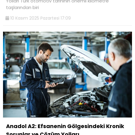
Yolları Türk otomotiv tarihinin önemli kilometre
taşlarından biri
10 Kasım 2025 Pazartesi 17:09
Anadol A2: Efsanenin Gölgesindeki Kronik
Sorunlar ve Çözüm Yolları