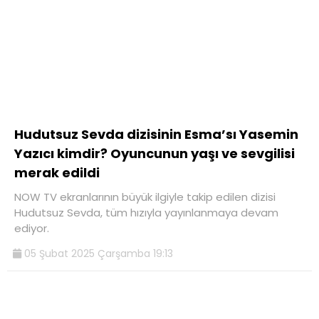
Hudutsuz Sevda dizisinin Esma’sı Yasemin
Yazıcı kimdir? Oyuncunun yaşı ve sevgilisi
merak edildi
NOW TV ekranlarının büyük ilgiyle takip edilen dizisi
Hudutsuz Sevda, tüm hızıyla yayınlanmaya devam
ediyor.
05 Şubat 2025 Çarşamba 19:13