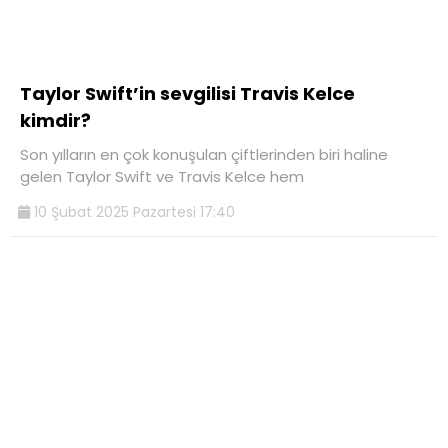
Taylor Swift’in sevgilisi Travis Kelce
kimdir?
Son yılların en çok konuşulan çiftlerinden biri haline
gelen Taylor Swift ve Travis Kelce hem
10 Şubat 2025 Pazartesi 17:40