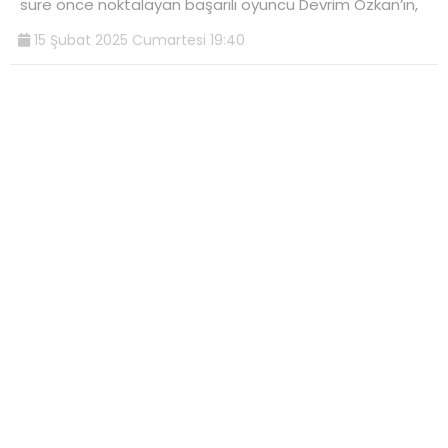
süre önce noktalayan başarılı oyuncu Devrim Özkan’ın,
15 Şubat 2025 Cumartesi 19:40