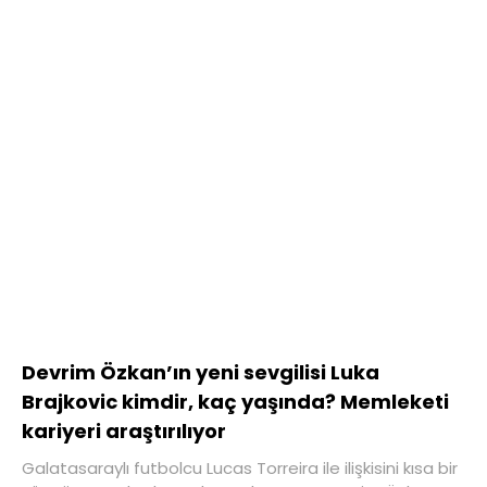
Devrim Özkan’ın yeni sevgilisi Luka
Brajkovic kimdir, kaç yaşında? Memleketi
kariyeri araştırılıyor
Galatasaraylı futbolcu Lucas Torreira ile ilişkisini kısa bir