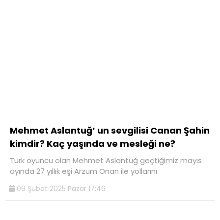
Mehmet Aslantuğ’ un sevgilisi Canan Şahin
kimdir? Kaç yaşında ve mesleği ne?
Türk oyuncu olan Mehmet Aslantuğ geçtiğimiz mayıs
ayında 27 yıllık eşi Arzum Onan ile yollarını
09 Şubat 2025 Pazar 17:46