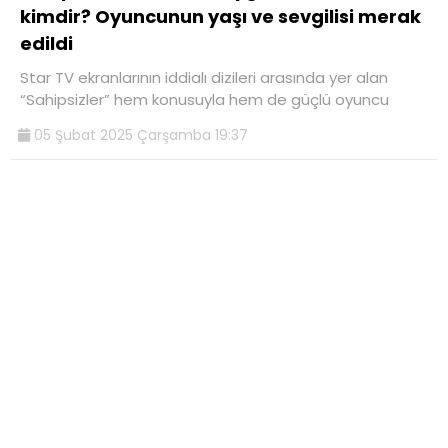
kimdir? Oyuncunun yaşı ve sevgilisi merak
edildi
Star TV ekranlarının iddialı dizileri arasında yer alan
“Sahipsizler” hem konusuyla hem de güçlü oyuncu
05 Şubat 2025 Çarşamba 19:37