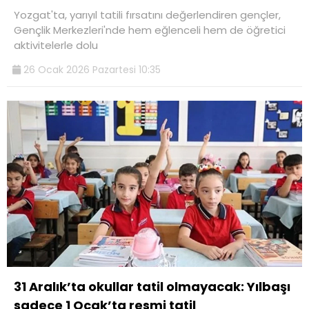
Yozgat'ta, yarıyıl tatili fırsatını değerlendiren gençler,
Gençlik Merkezleri'nde hem eğlenceli hem de öğretici
aktivitelerle dolu
26 Ocak 2026 Pazartesi 10:35
31 Aralık’ta okullar tatil olmayacak: Yılbaşı
sadece 1 Ocak’ta resmi tatil