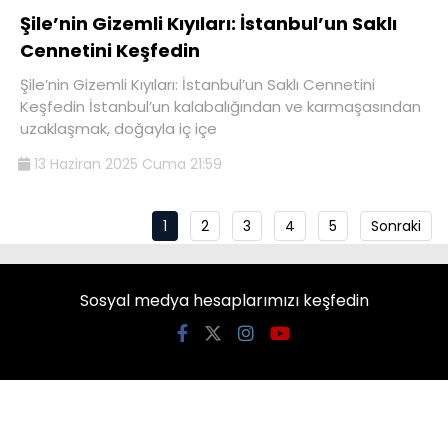
Şile’nin Gizemli Kıyıları: İstanbul’un Saklı
Cennetini Keşfedin
Şile’nin Gizemli Kıyıları: İstanbul’un Saklı Cennetini
Keşfedin İstanbul’un kalabalığından ve karmaşasından
uzaklaşmak, doğayla iç içe
13 Haziran 2025 Cuma 21:59
1
2
3
4
5
Sonraki
Sosyal medya hesaplarımızı keşfedin