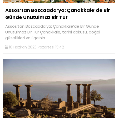
Assos’tan Bozcaada’ya: Çanakkale’de Bir
Günde Unutulmaz Bir Tur
Assos’tan Bozcaada’ya: Çanakkale’de Bir Günde
Unutulmaz Bir Tur Çanakkale, tarihi dokusu, doğal
güzellikleri ve Ege’nin
16 Haziran 2025 Pazartesi 15:42