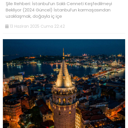
Şile Rehberi: İstanbul’un Saklı Cenneti Keşfedilmeyi
Bekliyor (2024 Güncel) İstanbul’un karmaşasından
uzaklaşmak, doğayla iç içe
13 Haziran 2025 Cuma 22:42