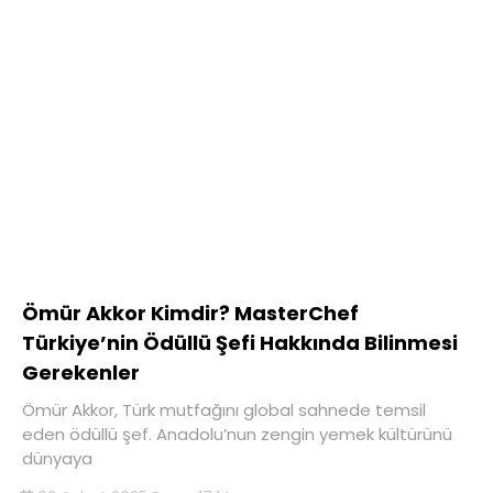
Ömür Akkor Kimdir? MasterChef
Türkiye’nin Ödüllü Şefi Hakkında Bilinmesi
Gerekenler
Ömür Akkor, Türk mutfağını global sahnede temsil
eden ödüllü şef. Anadolu’nun zengin yemek kültürünü
dünyaya