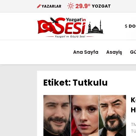
29.9
°
YOZGAT
YAZARLAR
DO
Ana Sayfa
Asayiş
G
Etiket:
Tutkulu
K
H
TM
Tü