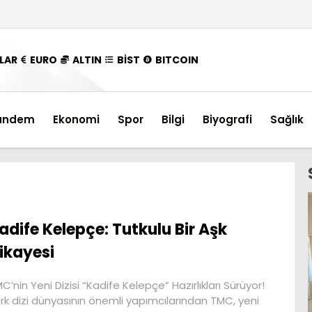
LAR
EURO
ALTIN
BİST
BITCOIN
ündem
Ekonomi
Spor
Bilgi
Biyografi
Sağlık
adife Kelepçe: Tutkulu Bir Aşk
ikayesi
C’nin Yeni Dizisi “Kadife Kelepçe” Hazırlıkları Sürüyor!
rk dizi dünyasının önemli yapımcılarından TMC, yeni