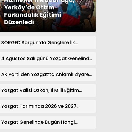
Hizmetler İl Müdürlüğü,
Yerköy’de Otizm
Farkındalık Eğitimi
Düzenledi
SORGED Sorgun’da Gençlere İlk
Yardım Eğitimi Verildi
4 Ağustos Salı günü Yozgat Genelinde
Nöbetçi Eczaneler: 14 Eczane
AK Parti’den Yozgat’ta Anlamlı Ziyaret!
Kazım Emiroğlu Şimşek Dernek
Üyeleriyle Buluştu
Yozgat Valisi Özkan, İl Milli Eğitim
Müdürü Türk’ü Ziyaret Etti
Yozgat Tarımında 2026 ve 2027
Hedefleri Belirlendi
Yozgat Genelinde Bugün Hangi
Eczaneler Nöbetçi? | Güncel Bilgiler