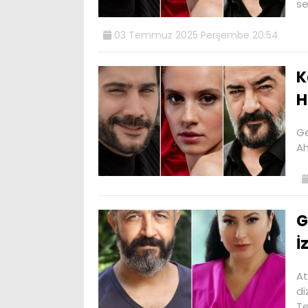
s
03 Temmuz 2025 Perşembe 20:54
K
H
Ge
Ah
G
İ
At
di
T