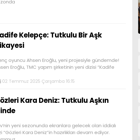
ezonda
adife Kelepçe: Tutkulu Bir Aşk
ikayesi
nç oyuncu Ahsen Eroğlu, yeni projesiyle gündemde!
sen Eroğlu, TMC yapım şirketinin yeni dizisi “Kadife
02 Temmuz 2025 Çarşamba 16:15
özleri Kara Deniz: Tutkulu Aşkın
zinde
v’nin yeni sezonunda ekranlara gelecek olan iddialı
zi “Gözleri Kara Deniz”in hazırlıkları devam ediyor.
emmuz