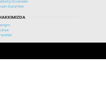
Nöbetçi Eczaneler
Puan Durumları
HAKKIMIZDA
İletişim
Künye
Yazarlar