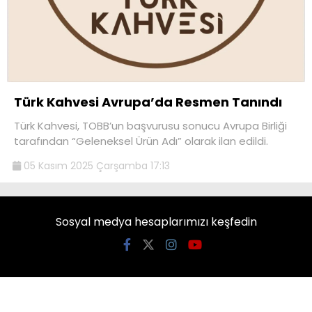
Türk Kahvesi Avrupa’da Resmen Tanındı
Türk Kahvesi, TOBB’un başvurusu sonucu Avrupa Birliği
tarafından “Geleneksel Ürün Adı” olarak ilan edildi.
05 Kasım 2025 Çarşamba 17:13
Sosyal medya hesaplarımızı keşfedin