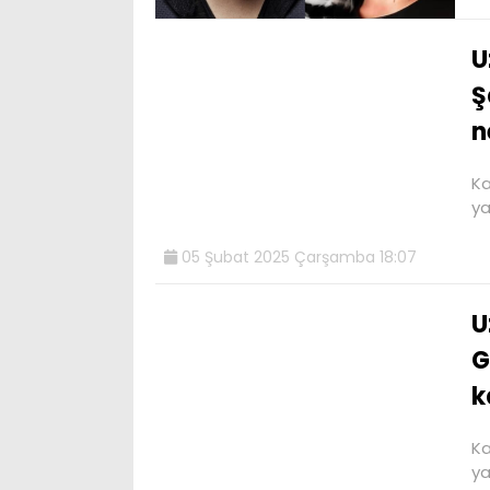
U
Ş
n
Ka
ya
05 Şubat 2025 Çarşamba 18:07
U
G
k
Ka
ya