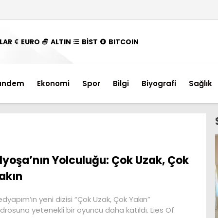
LAR
EURO
ALTIN
BİST
BITCOIN
ündem
Ekonomi
Spor
Bilgi
Biyografi
Sağlık
lyoşa’nın Yolculuğu: Çok Uzak, Çok
akın
dyapım’ın yeni dizisi “Çok Uzak, Çok Yakın”
drosuna yetenekli bir oyuncu daha katıldı. Lies Of