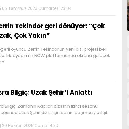
05 Temmuz 2025 Cumartesi 23:04
errin Tekindor geri dönüyor: “Çok
zak, Çok Yakın”
ğerli oyuncu Zerrin Tekindor’un yeni dizi projesi belli
du. Medyapım’ın NOW platformunda ekrana gelecek
an
sra Bilgiç: Uzak Şehir’i Anlattı
ra Bilgiç, Zamanın Kapıları dizisinin ikinci sezonu
cesinde Uzak Şehir dizisi için adının geçmesiyle ilgili
20 Haziran 2025 Cuma 14:30