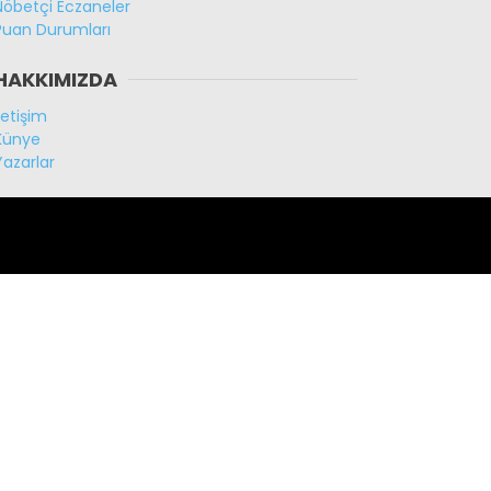
Nöbetçi Eczaneler
Puan Durumları
HAKKIMIZDA
İletişim
Künye
Yazarlar