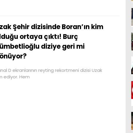
zak Şehir dizisinde Boran’ın kim
lduğu ortaya çıktı! Burç
ümbetlioğlu diziye geri mi
önüyor?
nal D ekranlarının reyting rekortmeni dizisi Uzak
m ediyor. Hem