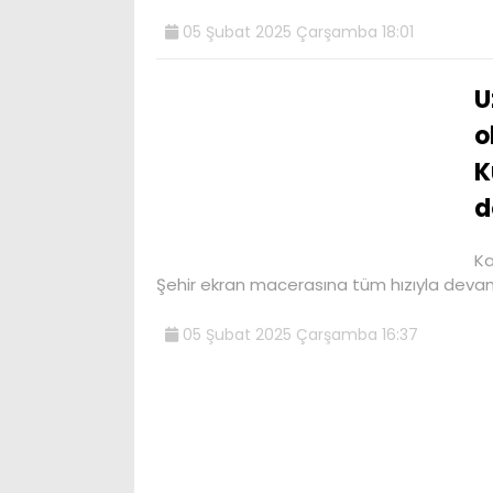
05 Şubat 2025 Çarşamba 18:01
U
o
K
d
Ka
Şehir ekran macerasına tüm hızıyla deva
05 Şubat 2025 Çarşamba 16:37