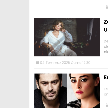
Z
U
De
ol
ol
04 Temmuz 2025 Cuma 17:30
E
Es
ön