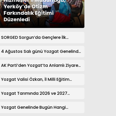
Hizmetler İl Müdürlüğü,
Yerköy’de Otizm
Farkındalık Eğitimi
Düzenledi
SORGED Sorgun’da Gençlere İlk
Yardım Eğitimi Verildi
4 Ağustos Salı günü Yozgat Genelinde
Nöbetçi Eczaneler: 14 Eczane
AK Parti’den Yozgat’ta Anlamlı Ziyaret!
Kazım Emiroğlu Şimşek Dernek
Üyeleriyle Buluştu
Yozgat Valisi Özkan, İl Milli Eğitim
Müdürü Türk’ü Ziyaret Etti
Yozgat Tarımında 2026 ve 2027
Hedefleri Belirlendi
Yozgat Genelinde Bugün Hangi
Eczaneler Nöbetçi? | Güncel Bilgiler