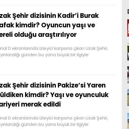
zak Şehir dizisinin Kadir’i Burak
afak kimdir? Oyuncun yaşı ve
ereli olduğu araştırılıyor
nal D ekranlarında izleyici karşısına çıkan Uzak Şehir,
yınlandığı günden bu yana büyük bir ilgiyle
zak Şehir dizisinin Pakize’si Yaren
üldiken kimdir? Yaşı ve oyunculuk
ariyeri merak edildi
nal D ekranlarında izleyici karşısına çıkan Uzak Şehir,
yınlandığı günden bu yana büyük bir ilgiyle