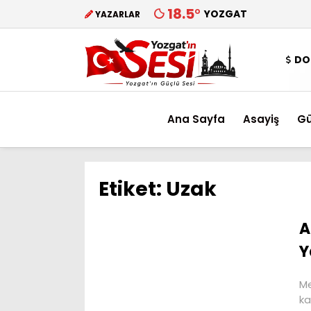
18.5
°
YOZGAT
YAZARLAR
DO
Ana Sayfa
Asayiş
G
Etiket:
Uzak
A
Y
Me
ka