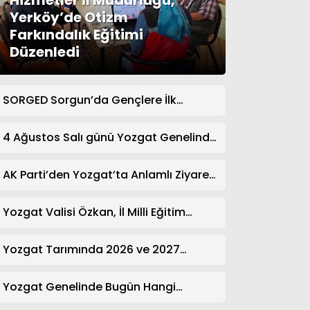
Hizmetler İl Müdürlüğü,
Yerköy’de Otizm
Farkındalık Eğitimi
Düzenledi
SORGED Sorgun’da Gençlere İlk
Yardım Eğitimi Verildi
4 Ağustos Salı günü Yozgat Genelinde
Nöbetçi Eczaneler: 14 Eczane
AK Parti’den Yozgat’ta Anlamlı Ziyaret!
Kazım Emiroğlu Şimşek Dernek
Üyeleriyle Buluştu
Yozgat Valisi Özkan, İl Milli Eğitim
Müdürü Türk’ü Ziyaret Etti
Yozgat Tarımında 2026 ve 2027
Hedefleri Belirlendi
Yozgat Genelinde Bugün Hangi
Eczaneler Nöbetçi? | Güncel Bilgiler