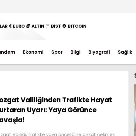
LAR
EURO
ALTIN
BİST
BITCOIN
ündem
Ekonomi
Spor
Bilgi
Biyografi
Sağlık
ozgat Valiliğinden Trafikte Hayat
urtaran Uyarı: Yaya Görünce
avaşla!
zgat Valiliği, trafikte yaya önceliğine dikkat çekmek