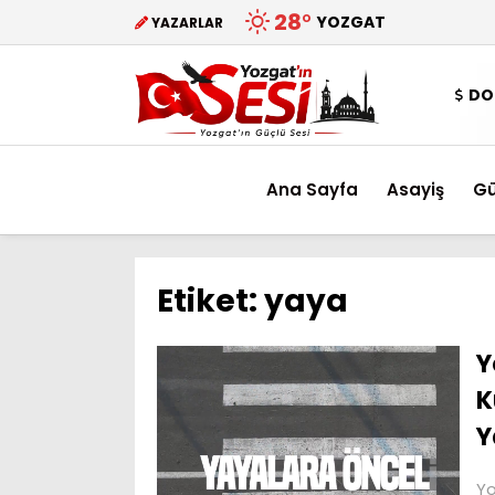
28
°
YOZGAT
YAZARLAR
DO
Ana Sayfa
Asayiş
G
Etiket:
yaya
Y
K
Y
Yo