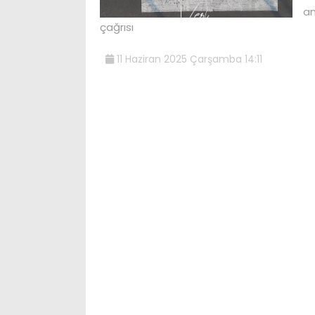
am
çağrısı
11 Haziran 2025 Çarşamba 14:11