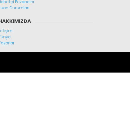
Nöbetçi Eczaneler
Puan Durumları
HAKKIMIZDA
İletişim
Künye
Yazarlar