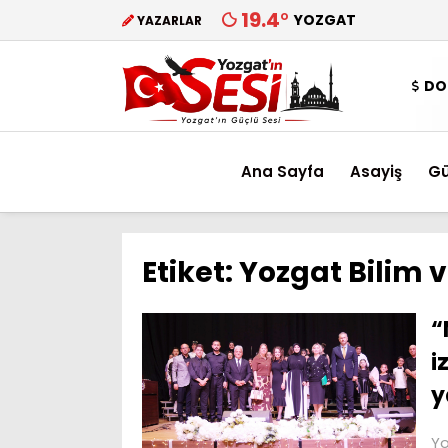
19.4
°
YOZGAT
YAZARLAR
DO
Ana Sayfa
Asayiş
G
Etiket:
Yozgat Bilim 
“
i
y
Yo