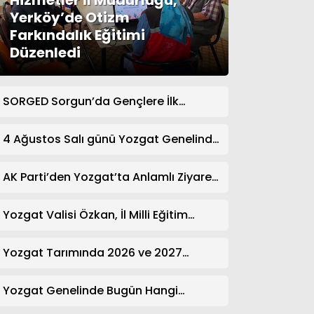
Hizmetler İl Müdürlüğü,
Yerköy’de Otizm
Farkındalık Eğitimi
Düzenledi
SORGED Sorgun’da Gençlere İlk
Yardım Eğitimi Verildi
4 Ağustos Salı günü Yozgat Genelinde
Nöbetçi Eczaneler: 14 Eczane
AK Parti’den Yozgat’ta Anlamlı Ziyaret!
Kazım Emiroğlu Şimşek Dernek
Üyeleriyle Buluştu
Yozgat Valisi Özkan, İl Milli Eğitim
Müdürü Türk’ü Ziyaret Etti
Yozgat Tarımında 2026 ve 2027
Hedefleri Belirlendi
Yozgat Genelinde Bugün Hangi
Eczaneler Nöbetçi? | Güncel Bilgiler