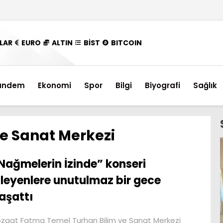
LAR
EURO
ALTIN
BİST
BITCOIN
ündem
Ekonomi
Spor
Bilgi
Biyografi
Sağlık
ve Sanat Merkezi
Nağmelerin İzinde” konseri
zleyenlere unutulmaz bir gece
aşattı
zgat Fatma Temel Turhan Bilim ve Sanat Merkezi