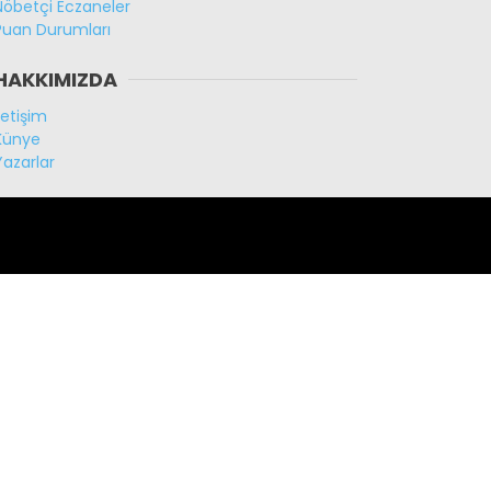
Nöbetçi Eczaneler
Puan Durumları
HAKKIMIZDA
İletişim
Künye
Yazarlar