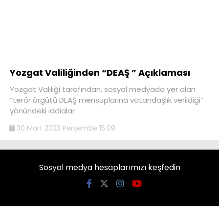
Yozgat Valiliğinden “DEAŞ ” Açıklaması
Yozgat Valiliği tarafından, sosyal medyada yer alan
“terör örgütü DEAŞ mensuplarına vatandaşlık verildiği”
yönündeki iddialar
30 Mart 2023 Perşembe 15:09
Sosyal medya hesaplarımızı keşfedin